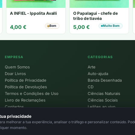
A INFIEL - Ippolita Avalli
O Papalagui - chefe de
tribo de tiavéa
Bom
Muito Bom
4,00
€
5,00
€
EMPRESA
CATEGORIAS
Quem Somos
Arte
Doar Livros
Auto-ajuda
Política de Privacidade
Banda Desenhada
Política de Devoluções
CD
Termos e Condições de Uso
Ciências Naturais
Livro de Reclamações
Ciências Sociais
Contactos
Leilões ao vivo
Política de Cookies
tua privacidade
a melhorar a tua experiência, analisar o tráfego e personalizar conteúdo. Pode
alquer momento.