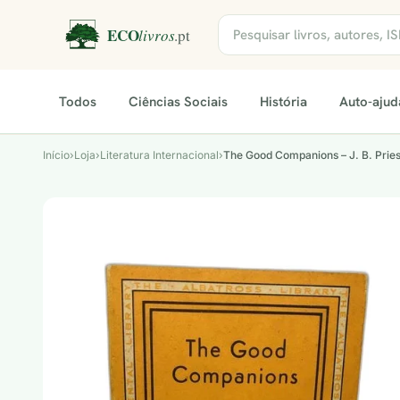
Todos
Ciências Sociais
História
Auto-ajud
Início
›
Loja
›
Literatura Internacional
›
The Good Companions – J. B. Pries