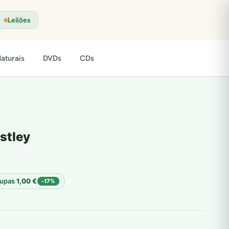
Leilões
aturais
DVDs
CDs
stley
upas
1,00
€
-17%