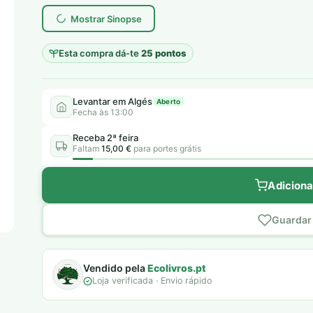
era:
é:
Mostrar Sinopse
6,00 €.
5,00 €.
Esta compra dá-te
25 pontos
Levantar em Algés
Aberto
Fecha às 13:00
Receba 2ª feira
Faltam
15,00 €
para portes grátis
Adiciona
Guardar 
Vendido pela
Ecolivros.pt
Loja verificada · Envio rápido