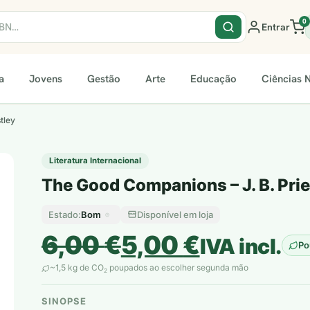
0
Entrar
a
Jovens
Gestão
Arte
Educação
Ciências N
tley
Literatura Internacional
The Good Companions – J. B. Prie
Bom
Disponível em loja
Estado:
O
O
6,00
€
5,00
€
IVA incl.
Po
preço
preço
~1,5 kg de CO
poupados ao escolher segunda mão
2
original
atual
SINOPSE
plantar árvores reais