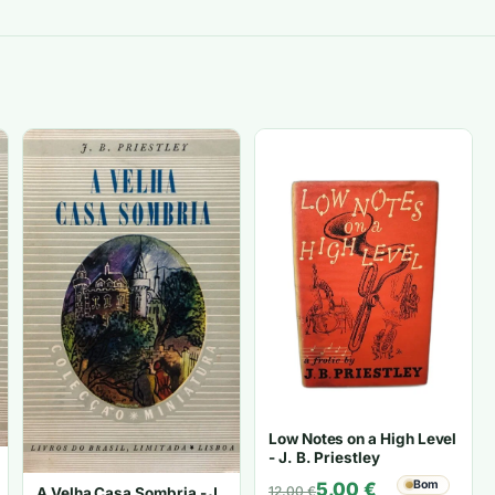
Low Notes on a High Level
- J. B. Priestley
O
O
Bom
5,00
€
12,00
€
A Velha Casa Sombria - J.