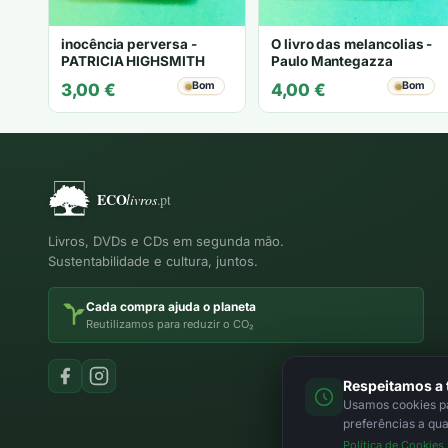
inocência perversa -
O livro das melancolias -
PATRICIA HIGHSMITH
Paulo Mantegazza
Bom
Bom
3,00
€
4,00
€
Livros, DVDs e CDs em segunda mão.
Sustentabilidade e cultura, juntos.
Cada compra ajuda o planeta
Reutilizamos para reduzir o CO₂
Respeitamos a 
Usamos cookies par
preferências a qu
Política de Cookies