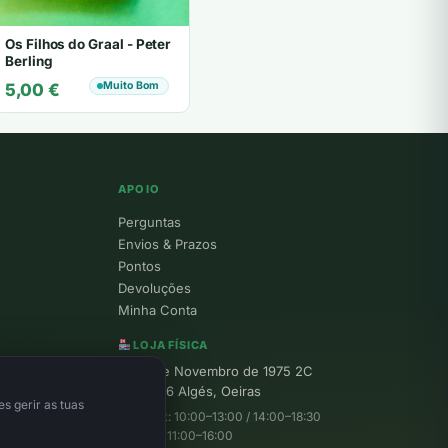
Os Filhos do Graal - Peter
Berling
Muito Bom
5,00
€
APOIO
Perguntas
Envios & Prazos
Pontos
Devoluções
Minha Conta
LOJA FÍSICA
R. 25 de Novembro de 1975 2C
1495-156 Algés, Oeiras
s gerir as tuas
Seg–Sex: 10:00–13:00 / 14:00–18:30
Sábado: 11:00–16:00