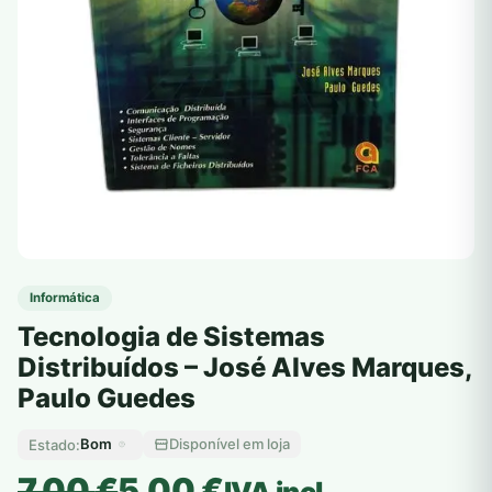
Informática
Tecnologia de Sistemas
Distribuídos – José Alves Marques,
Paulo Guedes
Bom
Disponível em loja
Estado:
O
O
7,00
€
5,00
€
IVA incl.