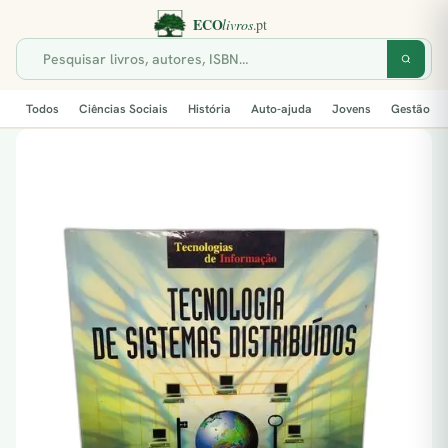
Todos
Ciências Sociais
História
Auto-ajuda
Jovens
Gestão