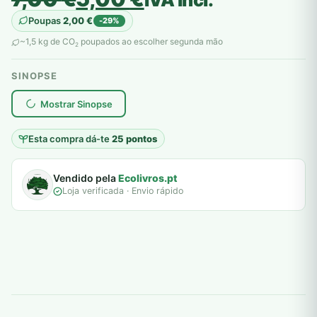
preço
preço
Poupas
2,00
€
-29%
original
atual
~1,5 kg de CO
poupados ao escolher segunda mão
2
era:
é:
SINOPSE
7,00 €.
5,00 €.
plantar árvores reais
Mostrar Sinopse
Esta compra dá-te
25 pontos
Vendido pela
Ecolivros.pt
Loja verificada · Envio rápido