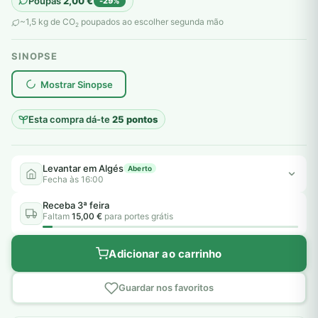
Poupas
2,00
€
-29%
original
atual
~1,5 kg de CO
poupados ao escolher segunda mão
2
era:
é:
SINOPSE
7,00 €.
5,00 €.
plantar árvores reais
Mostrar Sinopse
Esta compra dá-te
25 pontos
Levantar em Algés
Aberto
Fecha às 16:00
Receba 3ª feira
Faltam
15,00 €
para portes grátis
Adicionar ao carrinho
Guardar nos favoritos