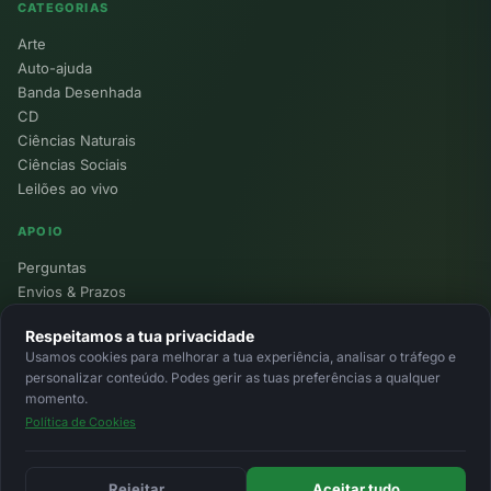
CATEGORIAS
Arte
Auto-ajuda
Banda Desenhada
CD
Ciências Naturais
Ciências Sociais
Leilões ao vivo
APOIO
Perguntas
Envios & Prazos
Pontos
Respeitamos a tua privacidade
Devoluções
Usamos cookies para melhorar a tua experiência, analisar o tráfego e
Minha Conta
personalizar conteúdo. Podes gerir as tuas preferências a qualquer
momento.
Política de Cookies
© 2026 Ecolivros. Todos os direitos reservados.
Privacidade
Termos
Cookies
MB
MB Way
Cartão
Rejeitar
Aceitar tudo