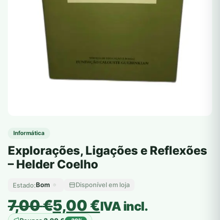
Informática
Explorações, Ligações e Reflexões
– Helder Coelho
Bom
Disponível em loja
Estado:
O
O
7,00
€
5,00
€
IVA incl.
preço
preço