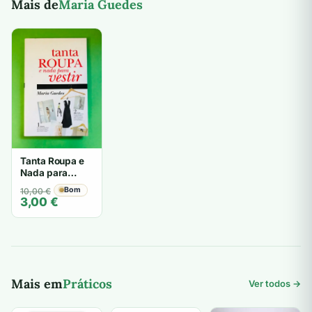
Mais de
Maria Guedes
Tanta Roupa e
Nada para
Vestir - Maria
O
O
Bom
10,00
€
Guedes
3,00
€
preço
preço
original
atual
era:
é:
10,00 €.
3,00 €.
Mais em
Práticos
Ver todos →