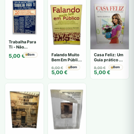
Trabalha Para
Ti - Não
especificado
Falando Muito
Casa Feliz: Um
Bom
5,00
€
Bem Em Público
Guia prático de
- Andréa
Decoração -
O
O
Bom
O
O
Bom
6,00
€
8,00
€
Monteiro
Maria Barros
5,00
€
5,00
€
preço
preço
preço
preço
original
atual
original
atual
era:
é:
era:
é:
6,00 €.
5,00 €.
8,00 €.
5,00 €.