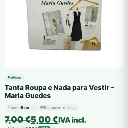
Práticos
Tanta Roupa e Nada para Vestir –
Maria Guedes
Bom
Disponível em loja
Estado:
O
O
7,00
€
5,00
€
IVA incl.
preço
preço