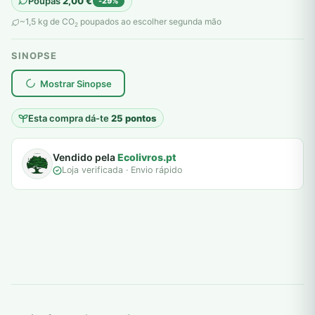
Poupas
2,00
€
-29%
original
atual
~1,5 kg de CO
poupados ao escolher segunda mão
2
era:
é:
SINOPSE
7,00 €.
5,00 €.
plantar árvores reais
Mostrar Sinopse
Esta compra dá-te
25 pontos
Vendido pela
Ecolivros.pt
Loja verificada · Envio rápido