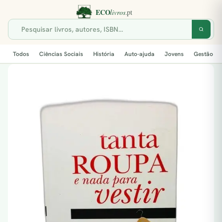
Todos
Ciências Sociais
História
Auto-ajuda
Jovens
Gestão