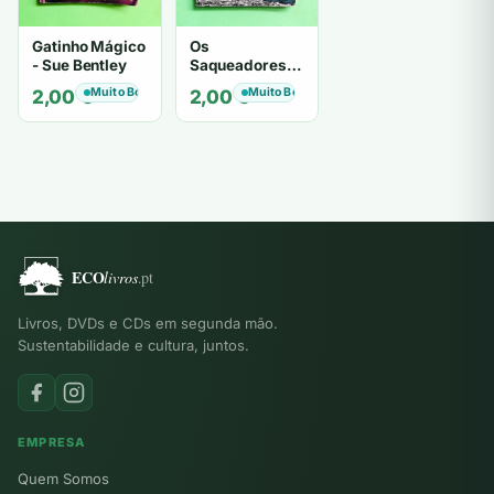
Gatinho Mágico
Os
- Sue Bentley
Saqueadores -
Iain Lawrence
Muito Bom
Muito Bom
2,00
€
2,00
€
Livros, DVDs e CDs em segunda mão.
Sustentabilidade e cultura, juntos.
EMPRESA
Quem Somos