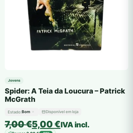
Jovens
Spider: A Teia da Loucura – Patrick
McGrath
Bom
Disponível em loja
Estado:
O
O
7,00
€
5,00
€
IVA incl.
preço
preço