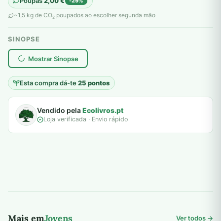
Poupas
2,00
€
-29%
original
atual
~1,5 kg de CO
poupados ao escolher segunda mão
2
era:
é:
SINOPSE
7,00 €.
5,00 €.
plantar árvores reais
Mostrar Sinopse
Esta compra dá-te
25 pontos
Vendido pela
Ecolivros.pt
Loja verificada · Envio rápido
Mais em
Jovens
Ver todos →