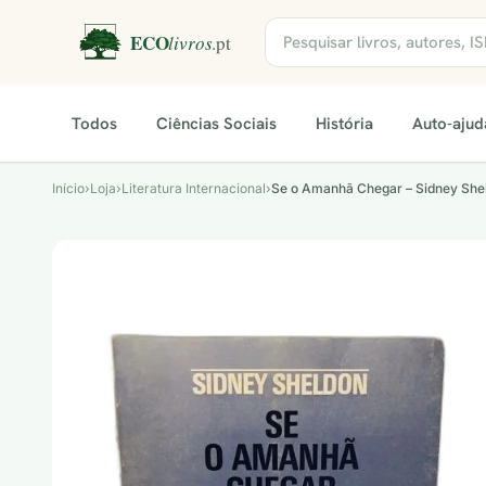
Todos
Ciências Sociais
História
Auto-ajud
Início
›
Loja
›
Literatura Internacional
›
Se o Amanhã Chegar – Sidney She