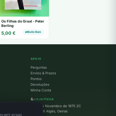
Os Filhos do Graal - Peter
Berling
Muito Bom
5,00
€
APOIO
Perguntas
Envios & Prazos
Pontos
Devoluções
Minha Conta
LOJA FÍSICA
R. 25 de Novembro de 1975 2C
1495-156 Algés, Oeiras
s gerir as tuas