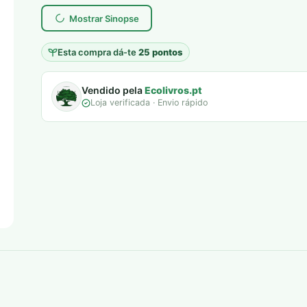
era:
é:
Mostrar Sinopse
7,00 €.
5,00 €.
Esta compra dá-te
25 pontos
Vendido pela
Ecolivros.pt
Loja verificada · Envio rápido