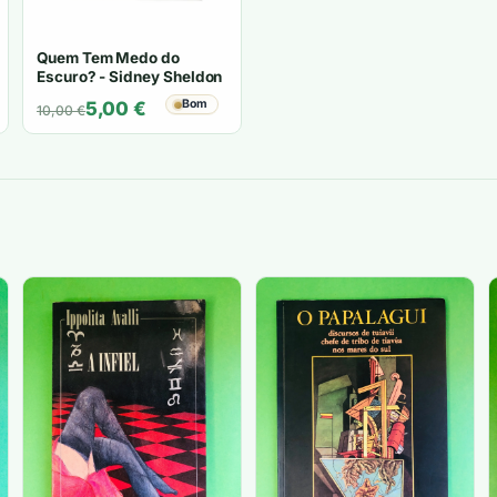
Quem Tem Medo do
Escuro? - Sidney Sheldon
O
O
Bom
5,00
€
10,00
€
preço
preço
original
atual
era:
é:
10,00 €.
5,00 €.