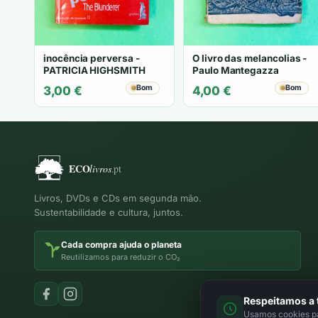
inocência perversa -
O livro das melancolias -
PATRICIA HIGHSMITH
Paulo Mantegazza
Bom
Bom
3,00
€
4,00
€
Livros, DVDs e CDs em segunda mão.
Sustentabilidade e cultura, juntos.
Cada compra ajuda o planeta
Reutilizamos para reduzir o CO₂
Respeitamos a 
Usamos cookies par