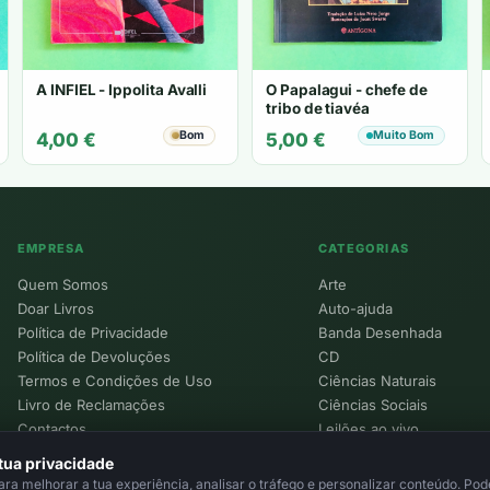
A INFIEL - Ippolita Avalli
O Papalagui - chefe de
tribo de tiavéa
Bom
Muito Bom
4,00
€
5,00
€
EMPRESA
CATEGORIAS
Quem Somos
Arte
Doar Livros
Auto-ajuda
Política de Privacidade
Banda Desenhada
Política de Devoluções
CD
Termos e Condições de Uso
Ciências Naturais
Livro de Reclamações
Ciências Sociais
Contactos
Leilões ao vivo
Política de Cookies
tua privacidade
a melhorar a tua experiência, analisar o tráfego e personalizar conteúdo. Pode