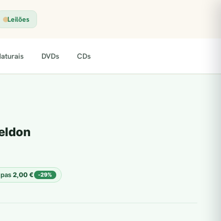
Leilões
aturais
DVDs
CDs
eldon
upas
2,00
€
-29%