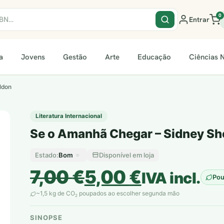
0
Entrar
a
Jovens
Gestão
Arte
Educação
Ciências N
ldon
Literatura Internacional
Se o Amanhã Chegar – Sidney Sh
Bom
Disponível em loja
Estado:
O
O
7,00
€
5,00
€
IVA incl.
Po
preço
preço
~1,5 kg de CO
poupados ao escolher segunda mão
2
original
atual
SINOPSE
plantar árvores reais