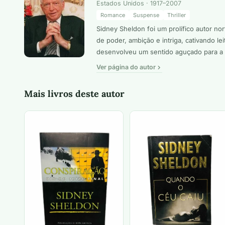
Estados Unidos · 1917–2007
Romance
Suspense
Thriller
Sidney Sheldon foi um prolífico autor n
de poder, ambição e intriga, cativando
desenvolveu um sentido aguçado para a nar
Ver página do autor
Mais livros deste autor