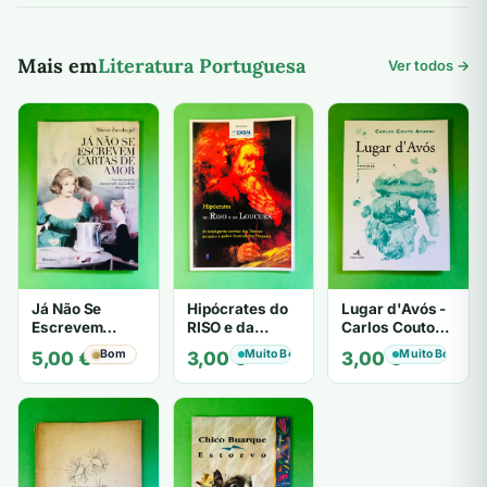
6,00 €.
5,00 €.
Mais em
Literatura Portuguesa
Ver todos →
Já Não Se
Hipócrates do
Lugar d'Avós -
Escrevem
RISO e da
Carlos Couto
Cartas de Amor
LOUCURA
Amaral
Bom
Muito Bom
Muito Bom
5,00
€
3,00
€
3,00
€
- Mário
Zambujal