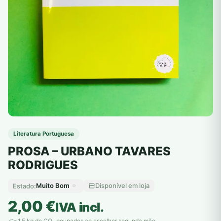
Literatura Portuguesa
PROSA – URBANO TAVARES
RODRIGUES
Muito Bom
Disponível em loja
Estado:
2,00
€
IVA incl.
~1,5 kg de CO
poupados ao escolher segunda mão