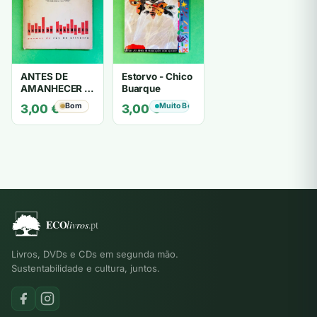
ANTES DE
Estorvo - Chico
AMANHECER -
Buarque
ruy de oliveira
Bom
Muito Bom
3,00
€
3,00
€
Livros, DVDs e CDs em segunda mão.
Sustentabilidade e cultura, juntos.