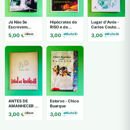
Já Não Se
Hipócrates do
Lugar d'Avós -
Escrevem
RISO e da
Carlos Couto
Cartas de Amor
LOUCURA
Amaral
Bom
Muito Bom
Muito Bom
5,00
€
3,00
€
3,00
€
- Mário
Zambujal
ANTES DE
Estorvo - Chico
AMANHECER -
Buarque
ruy de oliveira
Bom
Muito Bom
3,00
€
3,00
€