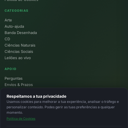
CATEGORIAS
Arte
Auto-ajuda
Banda Desenhada
CD
Ciências Naturais
Ciências Sociais
Leilões ao vivo
APOIO
Perguntas
Envios & Prazos
Pontos
Respeitamos a tua privacidade
Devoluções
Usamos cookies para melhorar a tua experiência, analisar o tráfego e
Minha Conta
personalizar conteúdo. Podes gerir as tuas preferências a qualquer
momento.
Política de Cookies
© 2026 Ecolivros. Todos os direitos reservados.
Privacidade
Termos
Cookies