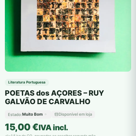
Literatura Portuguesa
POETAS dos AÇORES – RUY
GALVÃO DE CARVALHO
Muito Bom
Disponível em loja
Estado:
15,00
€
IVA incl.
~1,5 kg de CO
poupados ao escolher segunda mão