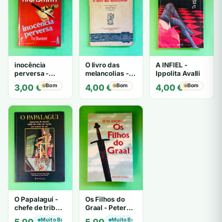
inocência
O livro das
A INFIEL -
perversa -
melancolias -
Ippolita Avalli
PATRICIA
Paulo
Bom
Bom
Bom
3,00
€
4,00
€
4,00
€
HIGHSMITH
Mantegazza
O Papalagui -
Os Filhos do
chefe de tribo
Graal - Peter
de tiavéa
Berling
Muito Bom
Muito Bom