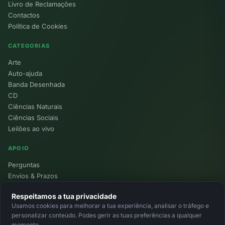
Livro de Reclamações
Contactos
Política de Cookies
CATEGORIAS
Arte
Auto-ajuda
Banda Desenhada
CD
Ciências Naturais
Ciências Sociais
Leilões ao vivo
APOIO
Perguntas
Envios & Prazos
Pontos
Respeitamos a tua privacidade
Devoluções
Usamos cookies para melhorar a tua experiência, analisar o tráfego e
Minha Conta
personalizar conteúdo. Podes gerir as tuas preferências a qualquer
momento.