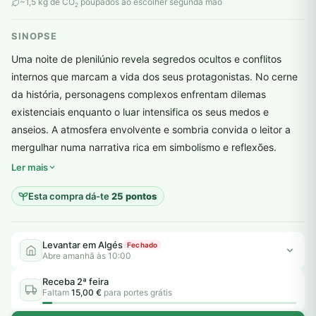
original
atual
~1,5 kg de CO
poupados ao escolher segunda mão
2
era:
é:
SINOPSE
6,00 €.
5,00 €.
Uma noite de plenilúnio revela segredos ocultos e conflitos
internos que marcam a vida dos seus protagonistas. No cerne
da história, personagens complexos enfrentam dilemas
existenciais enquanto o luar intensifica os seus medos e
anseios. A atmosfera envolvente e sombria convida o leitor a
plantar árvores reais
mergulhar numa narrativa rica em simbolismo e reflexões.
Ler mais
Esta compra dá-te
25 pontos
Levantar em Algés
Fechado
Abre amanhã às 10:00
Receba 2ª feira
Faltam
15,00 €
para portes grátis