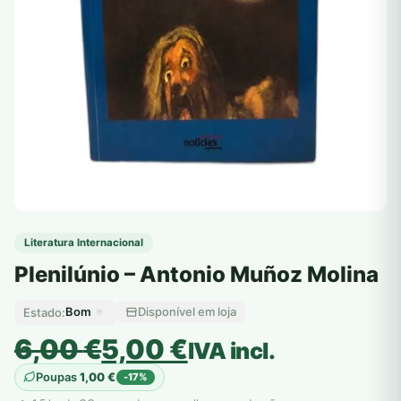
Literatura Internacional
Plenilúnio – Antonio Muñoz Molina
Bom
Disponível em loja
Estado:
O
O
6,00
€
5,00
€
IVA incl.
preço
preço
Poupas
1,00
€
-17%