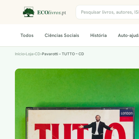
Todos
Ciências Sociais
História
Auto-ajud
Início
›
Loja
›
CD
›
Pavarotti – TUTTO – CD