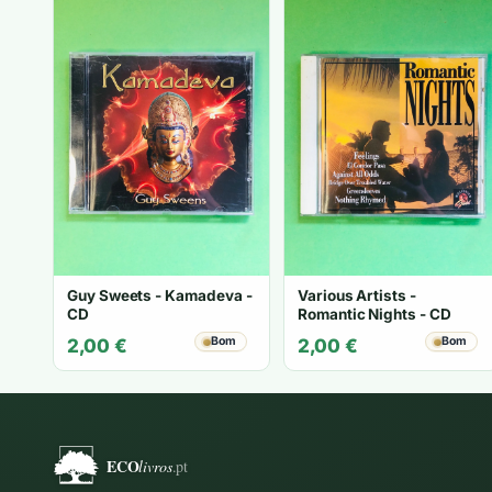
Guy Sweets - Kamadeva -
Various Artists -
CD
Romantic Nights - CD
Bom
Bom
2,00
€
2,00
€