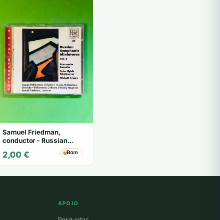
Samuel Friedman,
conductor - Russian
Symphonic Miniatures
Bom
2,00
€
Vol. 2 - CD
APOIO
Perguntas