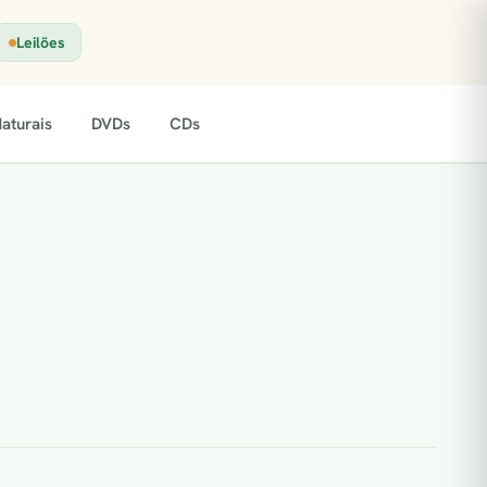
Leilões
aturais
DVDs
CDs