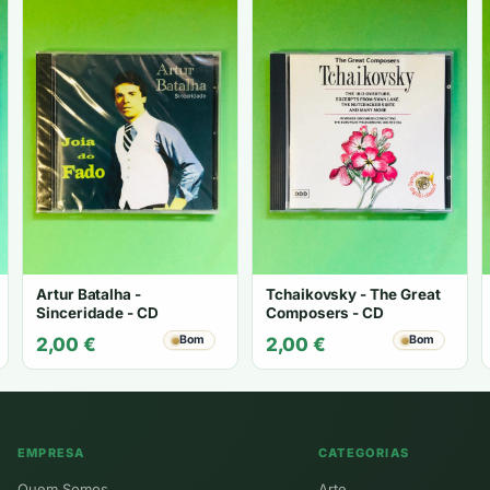
Artur Batalha -
Tchaikovsky - The Great
Sinceridade - CD
Composers - CD
Bom
Bom
2,00
€
2,00
€
EMPRESA
CATEGORIAS
Quem Somos
Arte