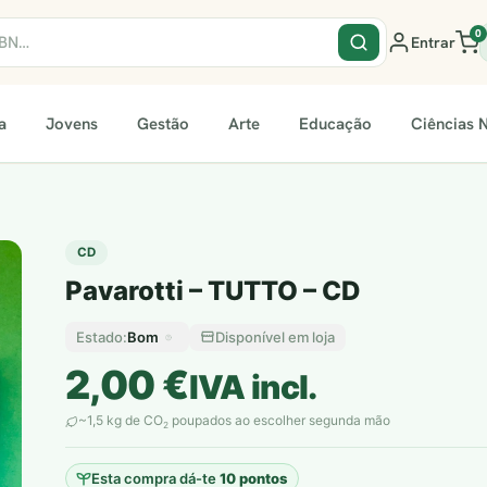
0
Entrar
a
Jovens
Gestão
Arte
Educação
Ciências N
CD
Pavarotti – TUTTO – CD
Bom
Disponível em loja
Estado:
2,00
€
IVA incl.
plantar árvores reais
~1,5 kg de CO
poupados ao escolher segunda mão
2
Esta compra dá-te
10 pontos