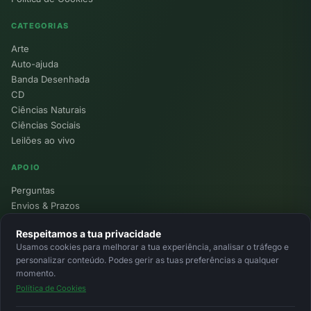
CATEGORIAS
Arte
Auto-ajuda
Banda Desenhada
CD
Ciências Naturais
Ciências Sociais
Leilões ao vivo
APOIO
Perguntas
Envios & Prazos
Pontos
Respeitamos a tua privacidade
Devoluções
Usamos cookies para melhorar a tua experiência, analisar o tráfego e
Minha Conta
personalizar conteúdo. Podes gerir as tuas preferências a qualquer
momento.
Política de Cookies
© 2026 Ecolivros. Todos os direitos reservados.
Privacidade
Termos
Cookies