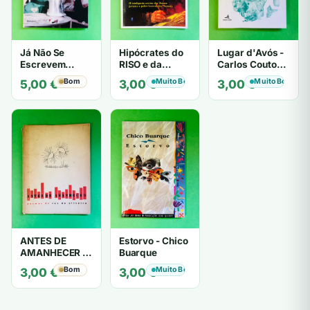
Já Não Se
Hipócrates do
Lugar d'Avós -
Escrevem
RISO e da
Carlos Couto
Cartas de Amor
LOUCURA
Amaral
Bom
Muito Bom
Muito Bom
5,00
€
3,00
€
3,00
€
- Mário
Zambujal
ANTES DE
Estorvo - Chico
AMANHECER -
Buarque
ruy de oliveira
Bom
Muito Bom
3,00
€
3,00
€