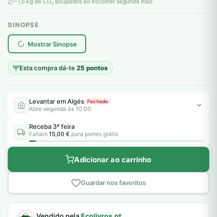
original
atual
~1,5 kg de CO
poupados ao escolher segunda mão
2
era:
é:
SINOPSE
6,00 €.
5,00 €.
plantar árvores reais
Mostrar Sinopse
Esta compra dá-te
25 pontos
Levantar em Algés
Fechado
Abre segunda às 10:00
Receba 3ª feira
Faltam
15,00 €
para portes grátis
Adicionar ao carrinho
Guardar nos favoritos
Vendido pela
Ecolivros.pt