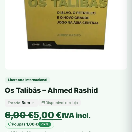
Literatura Internacional
Os Talibãs – Ahmed Rashid
Bom
Disponível em loja
Estado:
O
O
6,00
€
5,00
€
IVA incl.
preço
preço
Poupas
1,00
€
-17%