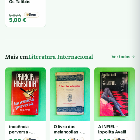
Os Talibãs
O
O
Bom
8,00
€
5,00
€
preço
preço
original
atual
era:
é:
8,00 €.
5,00 €.
Mais em
Literatura Internacional
Ver todos →
inocência
O livro das
A INFIEL -
perversa -
melancolias -
Ippolita Avalli
PATRICIA
Paulo
Bom
Bom
Bom