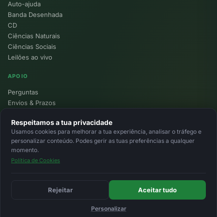
Auto-ajuda
Banda Desenhada
CD
Ciências Naturais
Ciências Sociais
Leilões ao vivo
APOIO
Perguntas
Envios & Prazos
Pontos
Respeitamos a tua privacidade
Devoluções
Usamos cookies para melhorar a tua experiência, analisar o tráfego e
Minha Conta
personalizar conteúdo. Podes gerir as tuas preferências a qualquer
momento.
Política de Cookies
© 2026 Ecolivros. Todos os direitos reservados.
Privacidade
Termos
Cookies
MB
MB Way
Cartão
Rejeitar
Aceitar tudo
Personalizar
Início
Favoritos
Leilões
Carrinho
Entrar