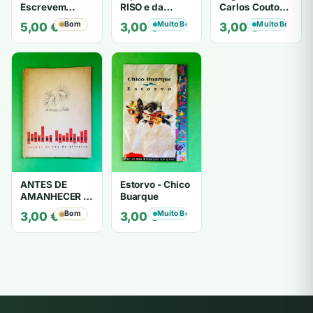
Escrevem
RISO e da
Carlos Couto
Cartas de Amor
LOUCURA
Amaral
Bom
Muito Bom
Muito Bom
5,00
€
3,00
€
3,00
€
- Mário
Zambujal
ANTES DE
Estorvo - Chico
AMANHECER -
Buarque
ruy de oliveira
Bom
Muito Bom
3,00
€
3,00
€