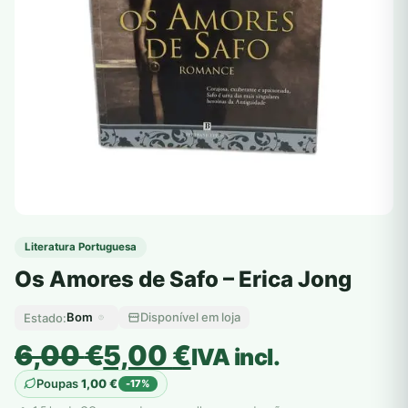
Literatura Portuguesa
Os Amores de Safo – Erica Jong
Bom
Disponível em loja
Estado:
O
O
6,00
€
5,00
€
IVA incl.
preço
preço
Poupas
1,00
€
-17%