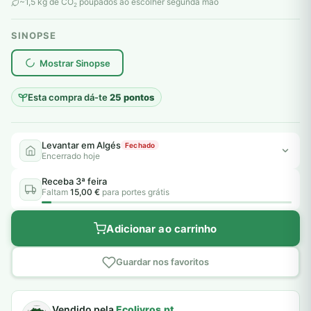
original
atual
~1,5 kg de CO
poupados ao escolher segunda mão
2
era:
é:
SINOPSE
6,00 €.
5,00 €.
plantar árvores reais
Mostrar Sinopse
Esta compra dá-te
25 pontos
Levantar em Algés
Fechado
Encerrado hoje
Receba 3ª feira
Faltam
15,00 €
para portes grátis
Adicionar ao carrinho
Guardar nos favoritos
Vendido pela
Ecolivros.pt