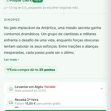
Poupas
1,00
€
-17%
original
atual
~1,5 kg de CO
poupados ao escolher segunda mão
2
era:
é:
SINOPSE
6,00 €.
5,00 €.
No gelo implacável da Antártica, uma missão secreta ganha
contornos dramáticos. Um grupo de cientistas e militares
enfrenta o desafio de uma vida, enquanto forças obscuras
tentam sabotar os seus esforços. Entre traições e alianças
plantar árvores reais
inesperadas, cada passo pode ser o último.
Ler mais
Esta compra dá-te
25 pontos
Levantar em Algés
Fechado
Abre amanhã às 10:00
Receba 2ª feira
Faltam
15,00 €
para portes grátis