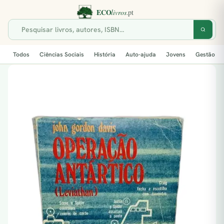
Todos
Ciências Sociais
História
Auto-ajuda
Jovens
Gestão