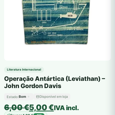
Literatura Internacional
Operação Antártica (Leviathan) –
John Gordon Davis
Bom
Disponível em loja
Estado:
O
O
6,00
€
5,00
€
IVA incl.
preço
preço