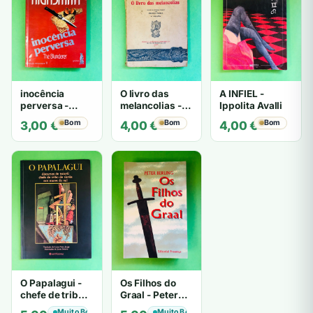
inocência
O livro das
A INFIEL -
perversa -
melancolias -
Ippolita Avalli
PATRICIA
Paulo
Bom
Bom
Bom
3,00
€
4,00
€
4,00
€
HIGHSMITH
Mantegazza
O Papalagui -
Os Filhos do
chefe de tribo
Graal - Peter
de tiavéa
Berling
Muito Bom
Muito Bom