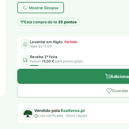
era:
é:
Mostrar Sinopse
7,00 €.
5,00 €.
Esta compra dá-te
25 pontos
Levantar em Algés
Fechado
Abre às 11:00
Receba 3ª feira
Faltam
15,00 €
para portes grátis
Adiciona
Guardar 
Vendido pela
Ecolivros.pt
Loja verificada · Envio rápido