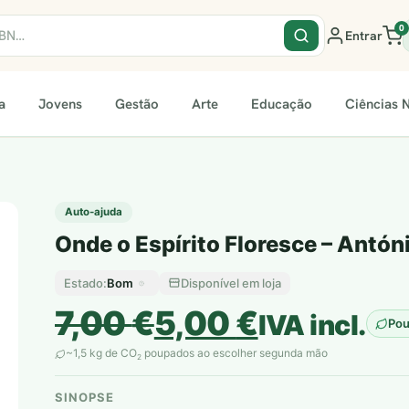
0
Entrar
a
Jovens
Gestão
Arte
Educação
Ciências N
Auto-ajuda
Onde o Espírito Floresce – Antón
Bom
Disponível em loja
Estado:
O
O
7,00
€
5,00
€
IVA incl.
Po
preço
preço
~1,5 kg de CO
poupados ao escolher segunda mão
2
original
atual
SINOPSE
plantar árvores reais