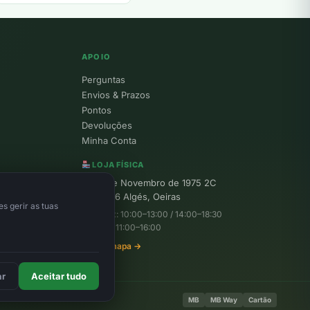
APOIO
Perguntas
Envios & Prazos
Pontos
Devoluções
Minha Conta
LOJA FÍSICA
R. 25 de Novembro de 1975 2C
1495-156 Algés, Oeiras
s gerir as tuas
Seg–Sex: 10:00–13:00 / 14:00–18:30
Sábado: 11:00–16:00
Ver no mapa →
ar
Aceitar tudo
MB
MB Way
Cartão