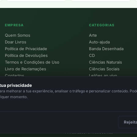
EMPRESA
CATEGORIAS
Quem Somos
Arte
Doar Livros
Auto-ajuda
Política de Privacidade
Banda Desenhada
Política de Devoluções
CD
Termos e Condições de Uso
Ciências Naturais
Livro de Reclamações
Ciências Sociais
Contactos
Leilões ao vivo
Política de Cookies
tua privacidade
a melhorar a tua experiência, analisar o tráfego e personalizar conteúdo. Pode
alquer momento.
Rejeit
Privacidade
Termos
Cookies