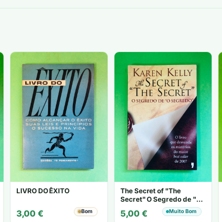
LIVRO DO ÊXITO
The Secret of "The
Secret" O Segredo de "O
Segredo" - Karen Kelly
Bom
Muito Bom
3,00
€
5,00
€