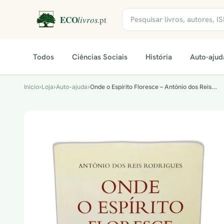
Todos
Ciências Sociais
História
Auto-ajud
Início
›
Loja
›
Auto-ajuda
›
Onde o Espírito Floresce – António dos Reis…