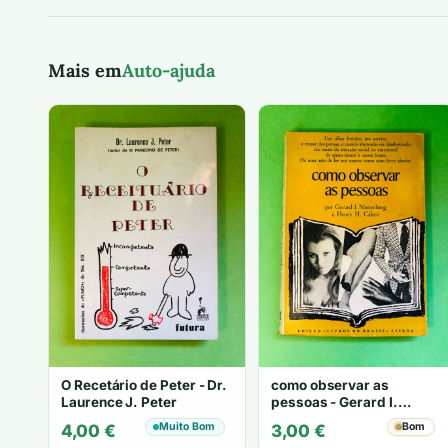
Mais em
Auto-ajuda
O Recetário de Peter - Dr.
como observar as
Laurence J. Peter
pessoas - Gerard I.
Nierenberg e Henry H.
Muito Bom
Bom
4,00
€
3,00
€
Calero