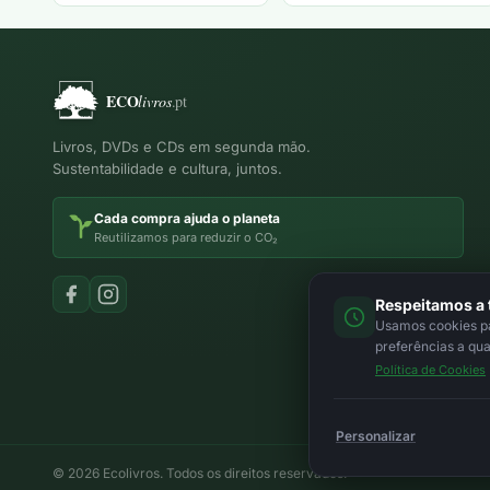
Livros, DVDs e CDs em segunda mão.
Sustentabilidade e cultura, juntos.
Cada compra ajuda o planeta
Reutilizamos para reduzir o CO₂
Respeitamos a 
Usamos cookies par
preferências a qu
Política de Cookies
Personalizar
© 2026 Ecolivros. Todos os direitos reservados.