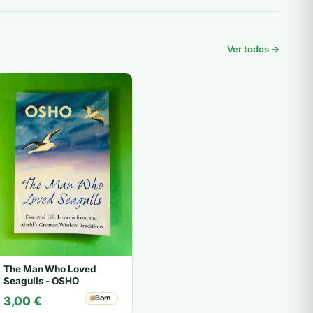
Ver todos →
The Man Who Loved
Seagulls - OSHO
Bom
3,00
€