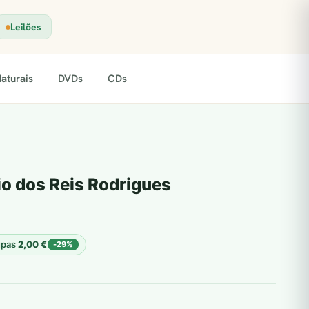
Leilões
aturais
DVDs
CDs
io dos Reis Rodrigues
upas
2,00
€
-29%