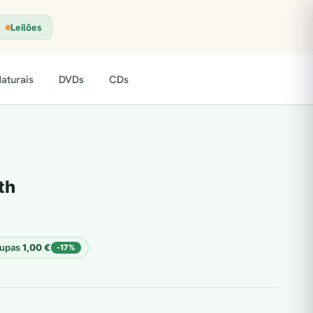
Leilões
aturais
DVDs
CDs
th
upas
1,00
€
-17%