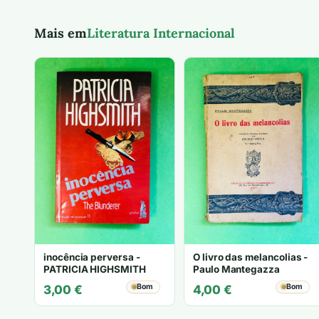
Mais em
Literatura Internacional
inocência perversa -
O livro das melancolias -
PATRICIA HIGHSMITH
Paulo Mantegazza
Bom
Bom
3,00
€
4,00
€