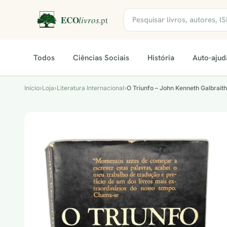
Todos
Ciências Sociais
História
Auto-ajud
Início
›
Loja
›
Literatura Internacional
›
O Triunfo – John Kenneth Galbraith