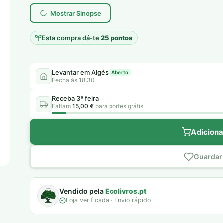
era:
é:
Mostrar Sinopse
6,00 €.
5,00 €.
Esta compra dá-te
25 pontos
Levantar em Algés
Aberto
Fecha às 18:30
Receba 3ª feira
Faltam
15,00 €
para portes grátis
Adiciona
Guardar 
Vendido pela
Ecolivros.pt
Loja verificada · Envio rápido