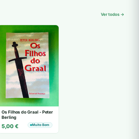
Ver todos →
Os Filhos do Graal - Peter
Berling
Muito Bom
5,00
€