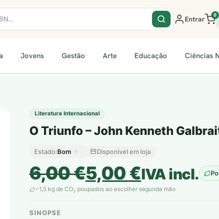
0
Entrar
a
Jovens
Gestão
Arte
Educação
Ciências N
Literatura Internacional
O Triunfo – John Kenneth Galbrai
Bom
Disponível em loja
Estado:
O
O
6,00
€
5,00
€
IVA incl.
Po
preço
preço
~1,5 kg de CO
poupados ao escolher segunda mão
2
original
atual
SINOPSE
plantar árvores reais