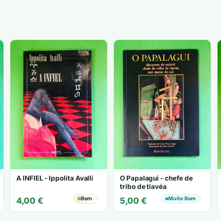
A INFIEL - Ippolita Avalli
O Papalagui - chefe de
tribo de tiavéa
Bom
Muito Bom
4,00
€
5,00
€