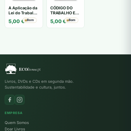
A Aplicação da
CÓDIGO DO
Lei do Trabalho
TRABALHO E
nas Relações
Legislação
Bom
Bom
5,00
€
5,00
€
de Emprego
Complementar
Público - Paulo
- Alcides
Daniel
Martins
Comarque
Livros, DVDs e CDs em segunda mão.
Sustentabilidade e cultura, juntos.
EMPRESA
Quem Somos
Doar Livros