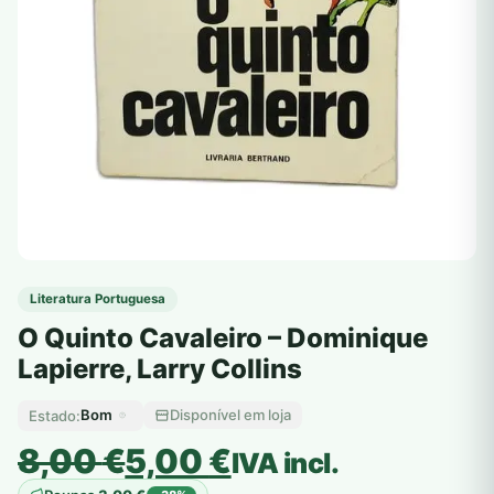
Literatura Portuguesa
O Quinto Cavaleiro – Dominique
Lapierre, Larry Collins
Bom
Disponível em loja
Estado:
O
O
8,00
€
5,00
€
IVA incl.
preço
preço