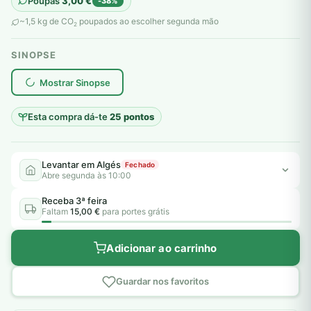
Poupas
3,00
€
-38%
original
atual
~1,5 kg de CO
poupados ao escolher segunda mão
2
era:
é:
SINOPSE
8,00 €.
5,00 €.
plantar árvores reais
Mostrar Sinopse
Esta compra dá-te
25 pontos
Levantar em Algés
Fechado
Abre segunda às 10:00
Receba 3ª feira
Faltam
15,00 €
para portes grátis
Adicionar ao carrinho
Guardar nos favoritos