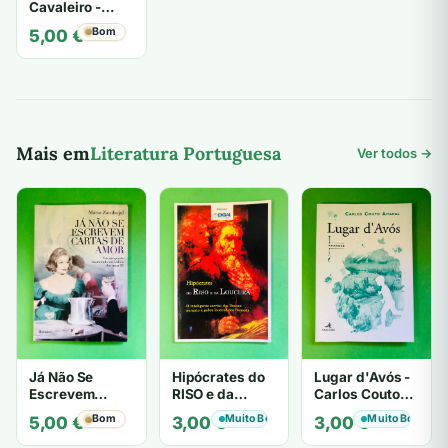
Cavaleiro -
Dominique
Bom
5,00
€
Lapierre, Larry
Collins
Mais em
Literatura Portuguesa
Ver todos →
Já Não Se
Hipócrates do
Lugar d'Avós -
Escrevem
RISO e da
Carlos Couto
Cartas de Amor
LOUCURA
Amaral
Bom
Muito Bom
Muito Bom
5,00
€
3,00
€
3,00
€
- Mário
Zambujal