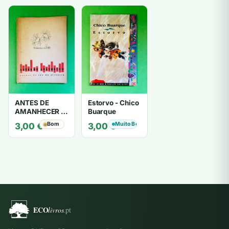
ANTES DE
Estorvo - Chico
AMANHECER -
Buarque
ruy de oliveira
Bom
Muito Bom
3,00
€
3,00
€