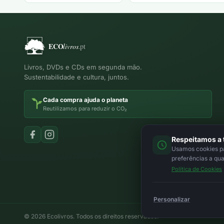
Livros, DVDs e CDs em segunda mão.
Sustentabilidade e cultura, juntos.
Cada compra ajuda o planeta
Reutilizamos para reduzir o CO₂
Respeitamos a 
Usamos cookies par
preferências a qu
Política de Cookies
Personalizar
© 2026 Ecolivros. Todos os direitos reservados.