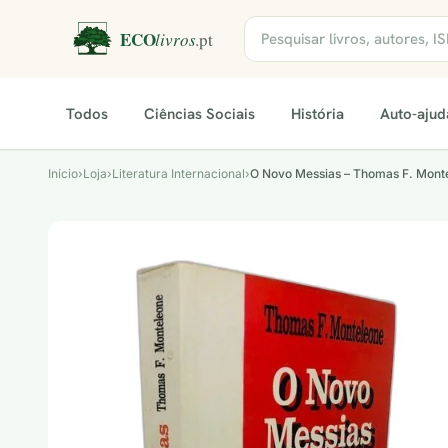
Todos
Ciências Sociais
História
Auto-ajud
Início
›
Loja
›
Literatura Internacional
›
O Novo Messias – Thomas F. Mont