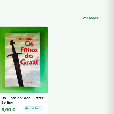
Ver todos →
Os Filhos do Graal - Peter
Berling
Muito Bom
5,00
€