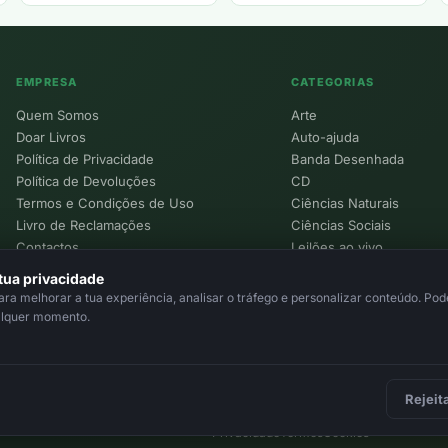
EMPRESA
CATEGORIAS
Quem Somos
Arte
Doar Livros
Auto-ajuda
Política de Privacidade
Banda Desenhada
Política de Devoluções
CD
Termos e Condições de Uso
Ciências Naturais
Livro de Reclamações
Ciências Sociais
Contactos
Leilões ao vivo
Política de Cookies
tua privacidade
a melhorar a tua experiência, analisar o tráfego e personalizar conteúdo. Pode
alquer momento.
Rejeit
Privacidade
Termos
Cookies