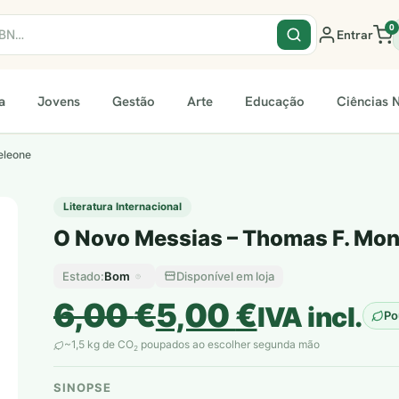
0
Entrar
a
Jovens
Gestão
Arte
Educação
Ciências N
eleone
Literatura Internacional
O Novo Messias – Thomas F. Mon
Bom
Disponível em loja
Estado:
O
O
6,00
€
5,00
€
IVA incl.
Po
preço
preço
~1,5 kg de CO
poupados ao escolher segunda mão
2
original
atual
SINOPSE
plantar árvores reais