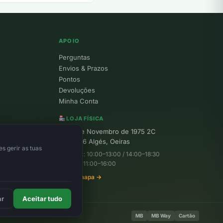
APOIO
Perguntas
Envios & Prazos
Pontos
Devoluções
Minha Conta
LOJA FÍSICA
R. 25 de Novembro de 1975 2C
1495-156 Algés, Oeiras
s gerir as tuas
Seg–Sex: 10:00–13:00 / 14:00–18:30
Sábado: 11:00–16:00
Ver no mapa →
ar
Aceitar tudo
MB
MB Way
Cartão