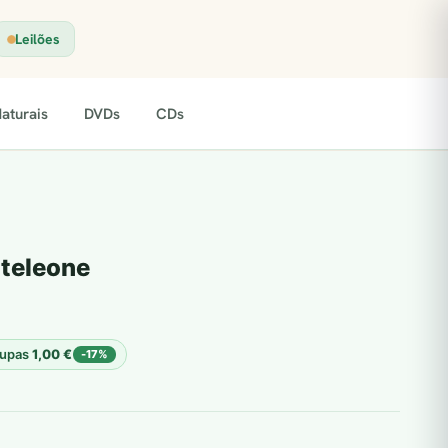
Leilões
aturais
DVDs
CDs
teleone
upas
1,00
€
-17%