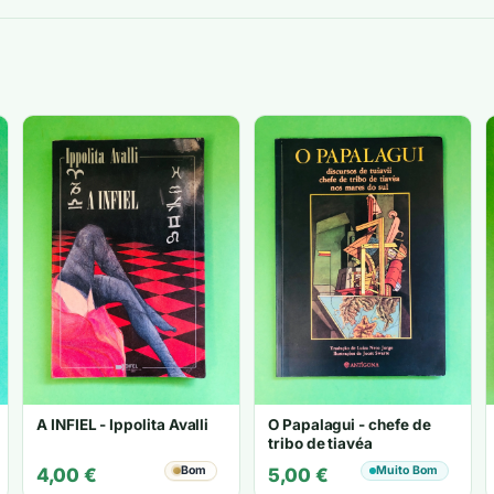
A INFIEL - Ippolita Avalli
O Papalagui - chefe de
tribo de tiavéa
Bom
Muito Bom
4,00
€
5,00
€