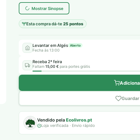
era:
é:
Mostrar Sinopse
6,00 €.
5,00 €.
Esta compra dá-te
25 pontos
Levantar em Algés
Aberto
Fecha às 13:00
Receba 2ª feira
Faltam
15,00 €
para portes grátis
Adiciona
Guardar 
Vendido pela
Ecolivros.pt
Loja verificada · Envio rápido