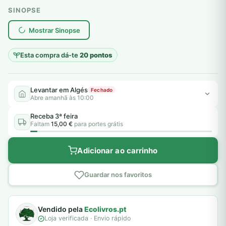
SINOPSE
plantar árvores reais
Mostrar Sinopse
Esta compra dá-te
20 pontos
Levantar em Algés
Fechado
Abre amanhã às 10:00
Receba 3ª feira
Faltam
15,00 €
para portes grátis
Adicionar ao carrinho
Guardar nos favoritos
Vendido pela
Ecolivros.pt
Loja verificada · Envio rápido