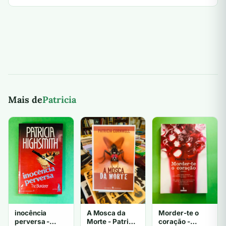
Mais de
Patricia
inocência
A Mosca da
Morder-te o
perversa -
Morte - Patricia
coração -