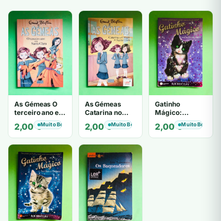
As Gémeas O
As Gémeas
Gatinho
terceiro ano em
Catarina no
Mágico:
Santa Clara -
Colégio de
Confusão na
Muito Bom
Muito Bom
Muito Bom
2,00
€
2,00
€
2,00
€
Pamela Cox
Santa Clara -
Aula - Sue
Pamela Cox
Bentley