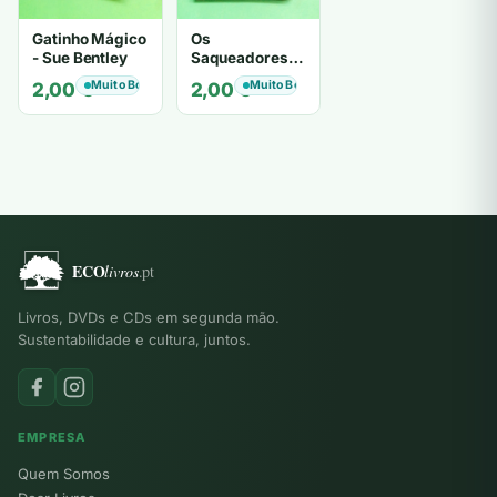
Gatinho Mágico
Os
- Sue Bentley
Saqueadores -
Iain Lawrence
Muito Bom
Muito Bom
2,00
€
2,00
€
Livros, DVDs e CDs em segunda mão.
Sustentabilidade e cultura, juntos.
EMPRESA
Quem Somos