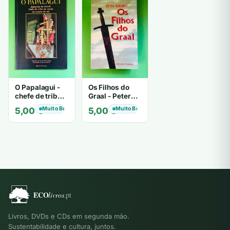
O Papalagui -
Os Filhos do
chefe de tribo
Graal - Peter
de tiavéa
Berling
Muito Bom
Muito Bom
5,00
€
5,00
€
Livros, DVDs e CDs em segunda mão.
Sustentabilidade e cultura, juntos.