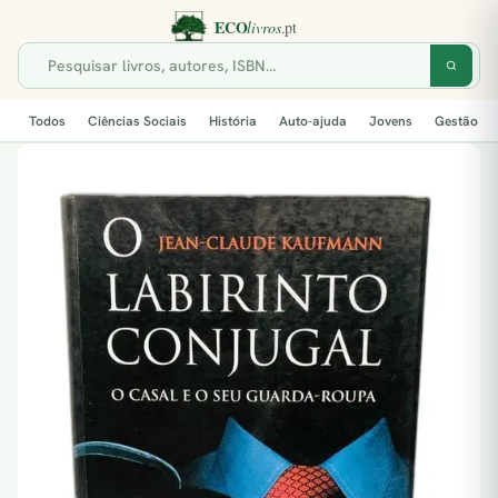
Todos
Ciências Sociais
História
Auto-ajuda
Jovens
Gestão