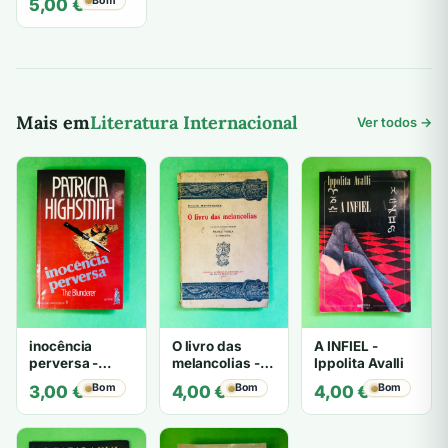
Bom
5,00
€
Jean-Claude
Kaufmann
Mais em
Literatura Internacional
Ver todos →
inocência
O livro das
A INFIEL -
perversa -
melancolias -
Ippolita Avalli
PATRICIA
Paulo
Bom
Bom
Bom
3,00
€
4,00
€
4,00
€
HIGHSMITH
Mantegazza