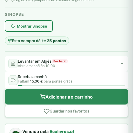
2
SINOPSE
plantar árvores reais
Mostrar Sinopse
Esta compra dá-te
25 pontos
Levantar em Algés
Fechado
Abre amanhã às 10:00
Receba amanhã
Faltam
15,00 €
para portes grátis
Adicionar ao carrinho
Guardar nos favoritos
Vendido pela
Ecolivros.pt