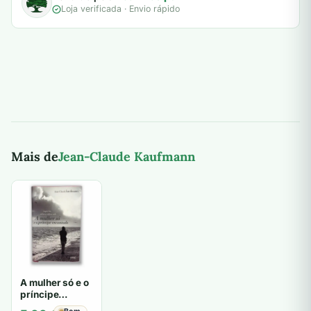
Loja verificada · Envio rápido
Mais de
Jean-Claude Kaufmann
A mulher só e o
príncipe
encantado -