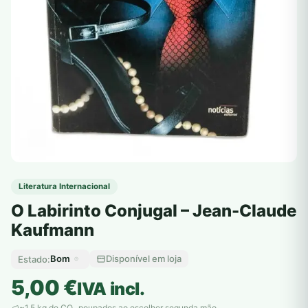
Literatura Internacional
O Labirinto Conjugal – Jean-Claude
Kaufmann
Bom
Disponível em loja
Estado:
5,00
€
IVA incl.
~1,5 kg de CO
poupados ao escolher segunda mão