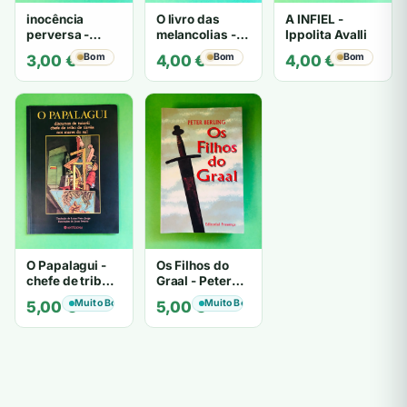
inocência
O livro das
A INFIEL -
perversa -
melancolias -
Ippolita Avalli
PATRICIA
Paulo
Bom
Bom
Bom
3,00
€
4,00
€
4,00
€
HIGHSMITH
Mantegazza
O Papalagui -
Os Filhos do
chefe de tribo
Graal - Peter
de tiavéa
Berling
Muito Bom
Muito Bom
5,00
€
5,00
€