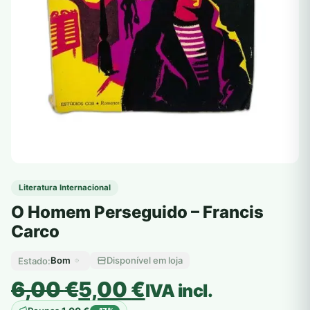
Literatura Internacional
O Homem Perseguido – Francis
Carco
Bom
Disponível em loja
Estado:
O
O
6,00
€
5,00
€
IVA incl.
preço
preço