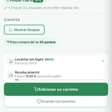
Poupas
1,00
€
-17%
original
atual
~1,5 kg de CO
poupados ao escolher segunda mão
2
era:
é:
SINOPSE
6,00 €.
5,00 €.
plantar árvores reais
Mostrar Sinopse
Esta compra dá-te
25 pontos
Levantar em Algés
Aberto
Fecha às 13:00
Receba amanhã
Faltam
15,00 €
para portes grátis
Adicionar ao carrinho
Guardar nos favoritos