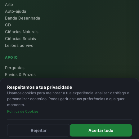
Arte
Auto-ajuda
Banda Desenhada
CD
Ciências Naturais
Ciências Sociais
Leilões ao vivo
APOIO
Perguntas
Envios & Prazos
Pontos
Respeitamos a tua privacidade
Devoluções
Usamos cookies para melhorar a tua experiência, analisar o tráfego e
Minha Conta
personalizar conteúdo. Podes gerir as tuas preferências a qualquer
momento.
Política de Cookies
© 2026 Ecolivros. Todos os direitos reservados.
Privacidade
Termos
Cookies
MB
MB Way
Cartão
Rejeitar
Aceitar tudo