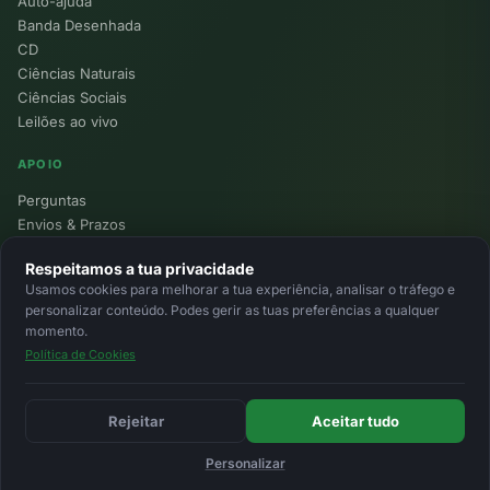
Auto-ajuda
Banda Desenhada
CD
Ciências Naturais
Ciências Sociais
Leilões ao vivo
APOIO
Perguntas
Envios & Prazos
Pontos
Respeitamos a tua privacidade
Devoluções
Usamos cookies para melhorar a tua experiência, analisar o tráfego e
Minha Conta
personalizar conteúdo. Podes gerir as tuas preferências a qualquer
momento.
Política de Cookies
© 2026 Ecolivros. Todos os direitos reservados.
Privacidade
Termos
Cookies
MB
MB Way
Cartão
Rejeitar
Aceitar tudo
Personalizar
Início
Favoritos
Leilões
Carrinho
Entrar