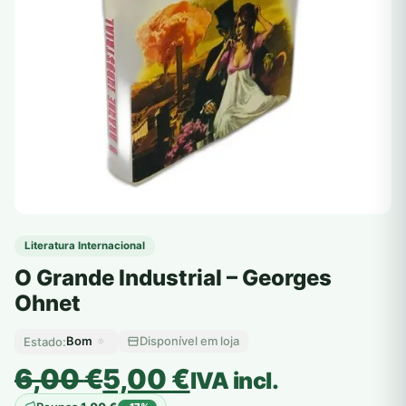
Literatura Internacional
O Grande Industrial – Georges
Ohnet
Bom
Disponível em loja
Estado:
O
O
6,00
€
5,00
€
IVA incl.
preço
preço