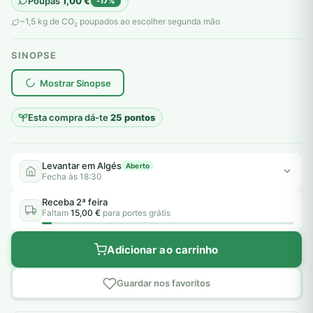
Poupas
1,00
€
-17%
original
atual
~1,5 kg de CO
poupados ao escolher segunda mão
2
era:
é:
SINOPSE
6,00 €.
5,00 €.
plantar árvores reais
Mostrar Sinopse
Esta compra dá-te
25 pontos
Levantar em Algés
Aberto
Fecha às 18:30
Receba 2ª feira
Faltam
15,00 €
para portes grátis
Adicionar ao carrinho
Guardar nos favoritos