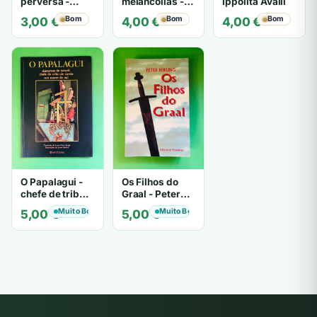
perversa -
melancolias -
Ippolita Avalli
PATRICIA
Paulo
Bom
Bom
Bom
3,00
€
4,00
€
4,00
€
HIGHSMITH
Mantegazza
O Papalagui -
Os Filhos do
chefe de tribo
Graal - Peter
de tiavéa
Berling
Muito Bom
Muito Bom
5,00
€
5,00
€