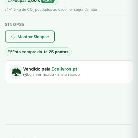
Poupas
2,00
€
-29%
original
atual
~1,5 kg de CO
poupados ao escolher segunda mão
2
era:
é:
SINOPSE
7,00 €.
5,00 €.
plantar árvores reais
Mostrar Sinopse
Esta compra dá-te
25 pontos
Vendido pela
Ecolivros.pt
Loja verificada · Envio rápido