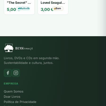
"The Secret" O
Loved Seagulls
Segredo de "O
- OSHO
Muito Bom
Bom
5,00
€
3,00
€
Segredo" -
Karen Kelly
Livros, DVDs e CDs em segunda mão.
Sustentabilidade e cultura, juntos.
EMPRESA
Quem Somos
Doar Livros
Política de Privacidade