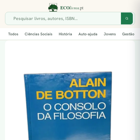
Todos
Ciências Sociais
História
Auto-ajuda
Jovens
Gestão