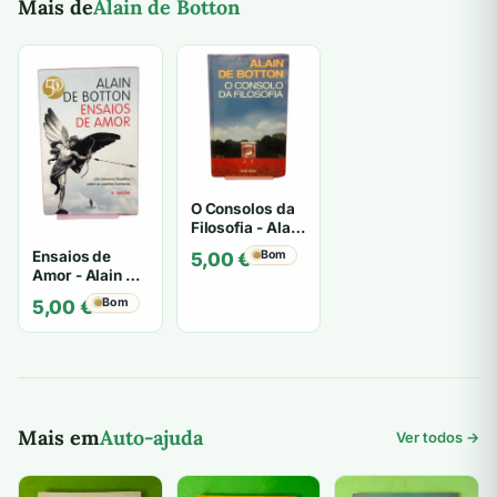
Mais de
Alain de Botton
O Consolos da
Filosofia - Alain
de Botton
Ensaios de
Bom
5,00
€
Amor - Alain de
Botton
Bom
5,00
€
Mais em
Auto-ajuda
Ver todos →