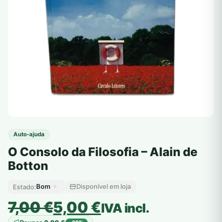
Auto-ajuda
O Consolo da Filosofia – Alain de
Botton
Bom
Disponível em loja
Estado:
O
O
7,00
€
5,00
€
IVA incl.
preço
preço