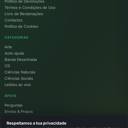
Política de Devoluções
Termos e Condições de Uso
Livro de Reclamações
Contactos
Política de Cookies
CATEGORIAS
Arte
Auto-ajuda
Banda Desenhada
CD
Ciências Naturais
Ciências Sociais
Leilões ao vivo
APOIO
Perguntas
Envios & Prazos
Pontos
Respeitamos a tua privacidade
Devoluções