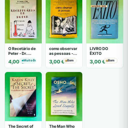
O Recetário de
como observar
LIVRO DO
Peter - Dr.
as pessoas -
ÊXITO
Laurence J.
Gerard I.
Muito Bom
Bom
Bom
4,00
€
3,00
€
3,00
€
Peter
Nierenberg e
Henry H. Calero
The Secret of
The Man Who