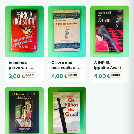
inocência
O livro das
A INFIEL -
perversa -
melancolias -
Ippolita Avalli
PATRICIA
Paulo
Bom
Bom
Bom
3,00
€
4,00
€
4,00
€
HIGHSMITH
Mantegazza