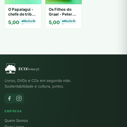
O Papalagui -
Os Filhos do
chefe de tribo
Graal - Peter
de tiavéa
Berling
Muito Bom
Muito Bom
5,00
€
5,00
€
Livros, DVDs e CDs em segunda mão.
Sustentabilidade e cultura, juntos.
EMPRESA
Quem Somos
Doar Livros