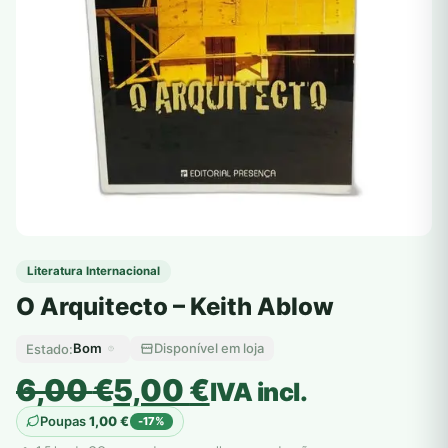
Literatura Internacional
O Arquitecto – Keith Ablow
Bom
Disponível em loja
Estado:
O
O
6,00
€
5,00
€
IVA incl.
preço
preço
Poupas
1,00
€
-17%