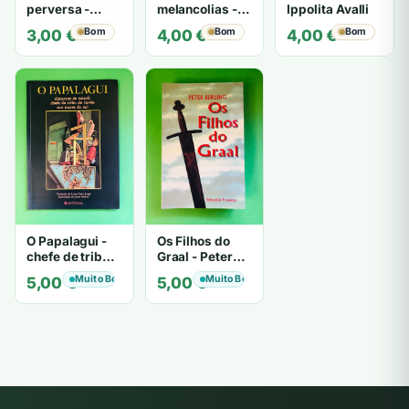
perversa -
melancolias -
Ippolita Avalli
PATRICIA
Paulo
Bom
Bom
Bom
3,00
€
4,00
€
4,00
€
HIGHSMITH
Mantegazza
O Papalagui -
Os Filhos do
chefe de tribo
Graal - Peter
de tiavéa
Berling
Muito Bom
Muito Bom
5,00
€
5,00
€