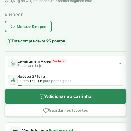
original
atual
~1,5 kg de CO
poupados ao escolher segunda mão
2
era:
é:
SINOPSE
6,00 €.
5,00 €.
plantar árvores reais
Mostrar Sinopse
Esta compra dá-te
25 pontos
Levantar em Algés
Fechado
Encerrado hoje
Receba 3ª feira
Faltam
15,00 €
para portes grátis
Adicionar ao carrinho
Guardar nos favoritos
Vendido pela
Ecolivros.pt