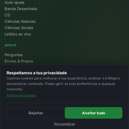
Auto-ajuda
Banda Desenhada
CD
Ciências Naturais
Ciências Sociais
Leilões ao vivo
APOIO
Perguntas
Envios & Prazos
Pontos
Respeitamos a tua privacidade
Devoluções
Usamos cookies para melhorar a tua experiência, analisar o tráfego e
Minha Conta
personalizar conteúdo. Podes gerir as tuas preferências a qualquer
momento.
Política de Cookies
© 2026 Ecolivros. Todos os direitos reservados.
Privacidade
Termos
Cookies
MB
MB Way
Cartão
Rejeitar
Aceitar tudo
Personalizar
Início
Favoritos
Leilões
Carrinho
Entrar