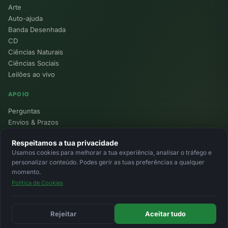
Arte
Auto-ajuda
Banda Desenhada
CD
Ciências Naturais
Ciências Sociais
Leilões ao vivo
APOIO
Perguntas
Envios & Prazos
Pontos
Respeitamos a tua privacidade
Devoluções
Usamos cookies para melhorar a tua experiência, analisar o tráfego e
Minha Conta
personalizar conteúdo. Podes gerir as tuas preferências a qualquer
momento.
Política de Cookies
© 2026 Ecolivros. Todos os direitos reservados.
Privacidade
Termos
Cookies
MB
MB Way
Cartão
Rejeitar
Aceitar tudo