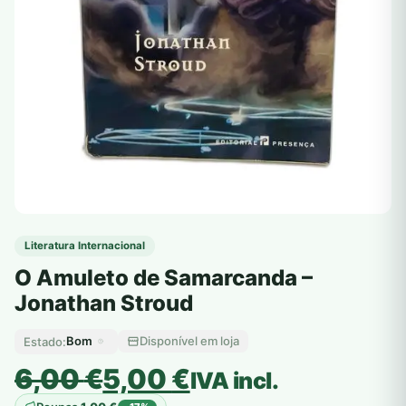
Literatura Internacional
O Amuleto de Samarcanda –
Jonathan Stroud
Bom
Disponível em loja
Estado:
O
O
6,00
€
5,00
€
IVA incl.
preço
preço