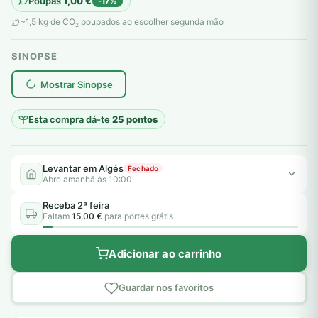
Poupas
1,00
€
-17%
original
atual
~1,5 kg de CO
poupados ao escolher segunda mão
2
era:
é:
SINOPSE
6,00 €.
5,00 €.
plantar árvores reais
Mostrar Sinopse
Esta compra dá-te
25 pontos
Levantar em Algés
Fechado
Abre amanhã às 10:00
Receba 2ª feira
Faltam
15,00 €
para portes grátis
Adicionar ao carrinho
Guardar nos favoritos