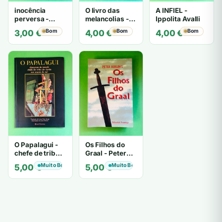
inocência
O livro das
A INFIEL -
perversa -
melancolias -
Ippolita Avalli
PATRICIA
Paulo
Bom
Bom
Bom
3,00
€
4,00
€
4,00
€
HIGHSMITH
Mantegazza
O Papalagui -
Os Filhos do
chefe de tribo
Graal - Peter
de tiavéa
Berling
Muito Bom
Muito Bom
5,00
€
5,00
€