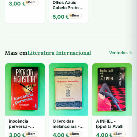
Olhos Azuis
Bom
3,00
€
Duras
Cabelo Preto -
Marguerite
Bom
5,00
€
Duras
Mais em
Literatura Internacional
Ver todos →
inocência
O livro das
A INFIEL -
perversa -
melancolias -
Ippolita Avalli
PATRICIA
Paulo
Bom
Bom
Bom
3,00
€
4,00
€
4,00
€
HIGHSMITH
Mantegazza