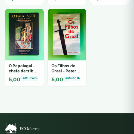
O Papalagui -
Os Filhos do
chefe de tribo
Graal - Peter
de tiavéa
Berling
Muito Bom
Muito Bom
5,00
€
5,00
€