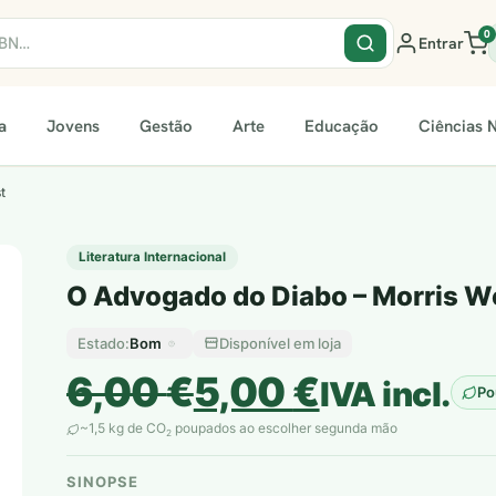
0
Entrar
a
Jovens
Gestão
Arte
Educação
Ciências N
t
Literatura Internacional
O Advogado do Diabo – Morris W
Bom
Disponível em loja
Estado:
O
O
6,00
€
5,00
€
IVA incl.
Po
preço
preço
~1,5 kg de CO
poupados ao escolher segunda mão
2
original
atual
SINOPSE
plantar árvores reais