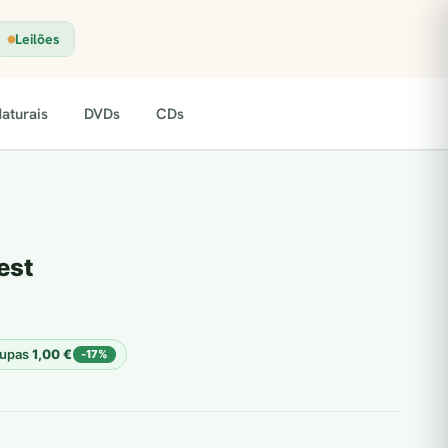
Leilões
aturais
DVDs
CDs
est
upas
1,00
€
-17%