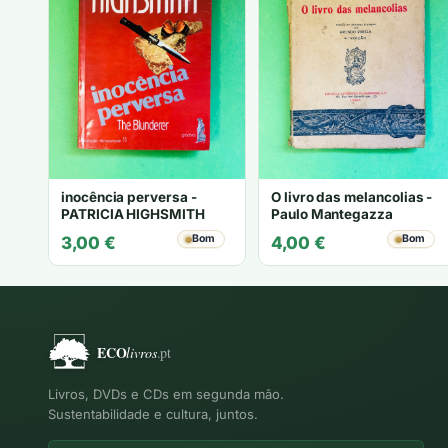
inocência perversa -
O livro das melancolias -
PATRICIA HIGHSMITH
Paulo Mantegazza
Bom
Bom
3,00
€
4,00
€
Livros, DVDs e CDs em segunda mão.
Sustentabilidade e cultura, juntos.