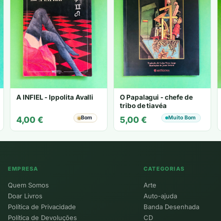
A INFIEL - Ippolita Avalli
O Papalagui - chefe de
tribo de tiavéa
Bom
Muito Bom
4,00
€
5,00
€
EMPRESA
CATEGORIAS
Quem Somos
Arte
Doar Livros
Auto-ajuda
Política de Privacidade
Banda Desenhada
Política de Devoluções
CD