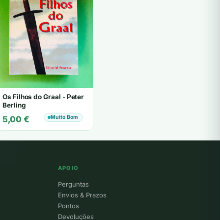
Os Filhos do Graal - Peter
Berling
Muito Bom
5,00
€
APOIO
Perguntas
Envios & Prazos
Pontos
Devoluções