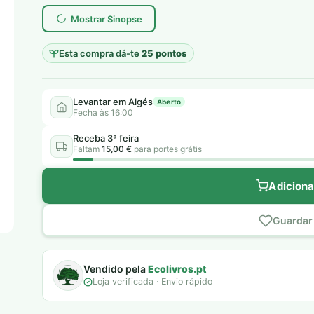
era:
é:
Mostrar Sinopse
6,00 €.
5,00 €.
Esta compra dá-te
25 pontos
Levantar em Algés
Aberto
Fecha às 16:00
Receba 3ª feira
Faltam
15,00 €
para portes grátis
Adiciona
Guardar 
Vendido pela
Ecolivros.pt
Loja verificada · Envio rápido