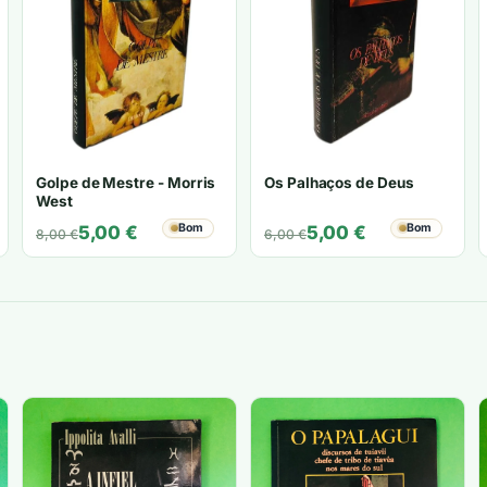
Golpe de Mestre - Morris
Os Palhaços de Deus
West
O
O
Bom
O
O
Bom
5,00
€
5,00
€
8,00
€
6,00
€
preço
preço
preço
preço
original
atual
original
atual
era:
é:
era:
é:
8,00 €.
5,00 €.
6,00 €.
5,00 €.