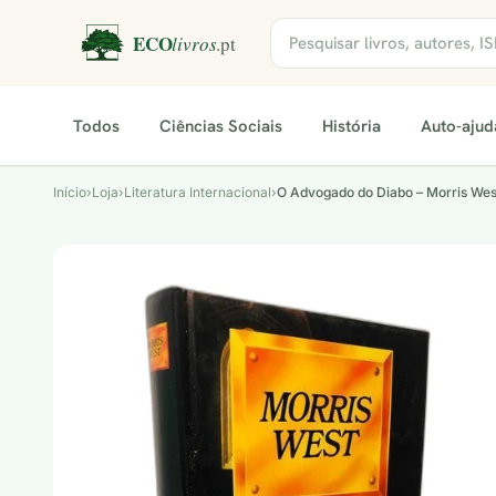
Todos
Ciências Sociais
História
Auto-ajud
Início
›
Loja
›
Literatura Internacional
›
O Advogado do Diabo – Morris Wes