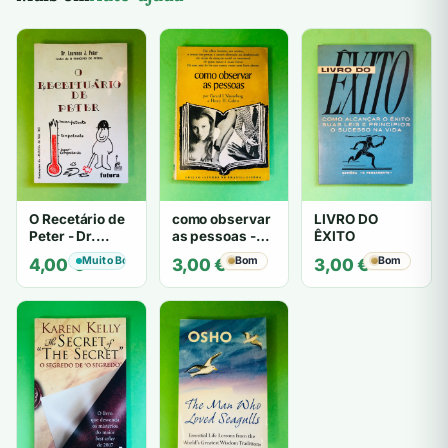
O Recetário de
como observar
LIVRO DO
Peter - Dr.
as pessoas -
ÊXITO
Laurence J.
Gerard I.
Muito Bom
Bom
Bom
4,00
€
3,00
€
3,00
€
Peter
Nierenberg e
Henry H. Calero