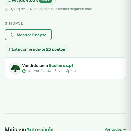
Poupas
5,00
€
-50%
original
atual
~1,5 kg de CO
poupados ao escolher segunda mão
2
era:
é:
SINOPSE
10,00 €.
5,00 €.
plantar árvores reais
Mostrar Sinopse
Esta compra dá-te
25 pontos
Vendido pela
Ecolivros.pt
Loja verificada · Envio rápido
Mais em
Auto-ajuda
Ver todos →