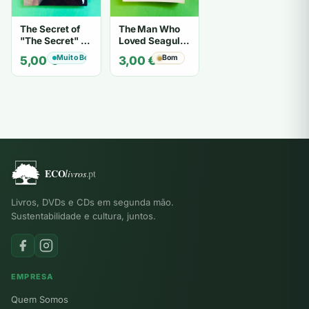
The Secret of
The Man Who
"The Secret" O
Loved Seagulls
Segredo de "O
- OSHO
Muito Bom
Bom
5,00
€
3,00
€
Segredo" -
Karen Kelly
Livros, DVDs e CDs em segunda mão.
Sustentabilidade e cultura, juntos.
EMPRESA
Quem Somos