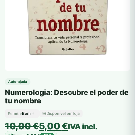
Auto-ajuda
Numerologia: Descubre el poder de
tu nombre
Bom
Disponível em loja
Estado:
O
O
10,00
€
5,00
€
IVA incl.
preço
preço