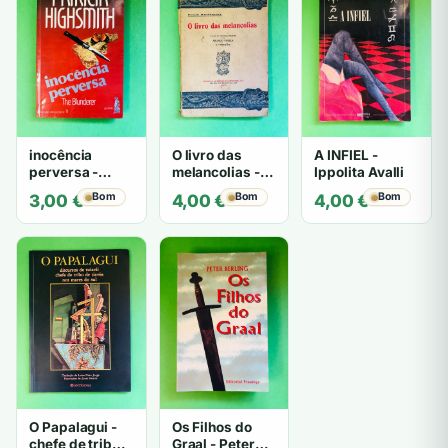
inocência
O livro das
A INFIEL -
perversa -
melancolias -
Ippolita Avalli
PATRICIA
Paulo
Bom
Bom
Bom
3,00
€
4,00
€
4,00
€
HIGHSMITH
Mantegazza
O Papalagui -
Os Filhos do
chefe de tribo
Graal - Peter