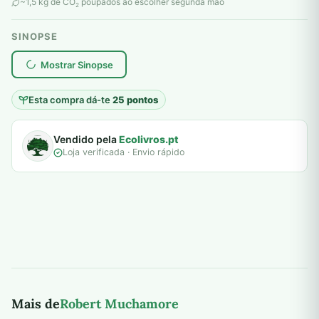
original
atual
~1,5 kg de CO
poupados ao escolher segunda mão
2
era:
é:
SINOPSE
6,00 €.
5,00 €.
plantar árvores reais
Mostrar Sinopse
Esta compra dá-te
25 pontos
Vendido pela
Ecolivros.pt
Loja verificada · Envio rápido
Mais de
Robert Muchamore