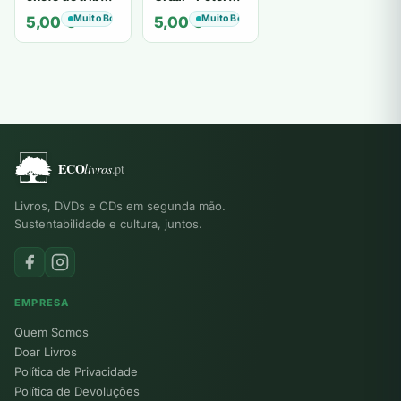
de tiavéa
Berling
Muito Bom
Muito Bom
5,00
€
5,00
€
Livros, DVDs e CDs em segunda mão.
Sustentabilidade e cultura, juntos.
EMPRESA
Quem Somos
Doar Livros
Política de Privacidade
Política de Devoluções