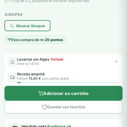
original
atual
~1,5 kg de CO
poupados ao escolher segunda mão
2
era:
é:
SINOPSE
6,00 €.
5,00 €.
plantar árvores reais
Mostrar Sinopse
Esta compra dá-te
25 pontos
Levantar em Algés
Fechado
Abre às 14:00
Receba amanhã
Faltam
15,00 €
para portes grátis
Adicionar ao carrinho
Guardar nos favoritos
Vendido pela
Ecolivros.pt