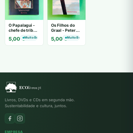
O Papalagui -
Os Filhos do
chefe de tribo
Graal - Peter
de tiavéa
Berling
Muito Bom
Muito Bom
5,00
€
5,00
€
Livros, DVDs e CDs em segunda mão.
Sustentabilidade e cultura, juntos.
EMPRESA