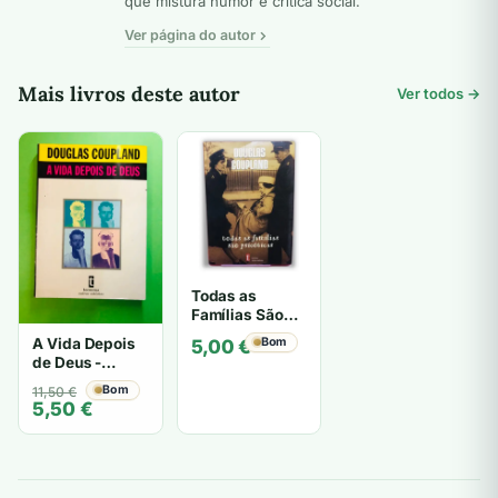
que mistura humor e crítica social.
Ver página do autor
Mais livros deste autor
Ver todos →
Todas as
Famílias São
Psicóticas -
A Vida Depois
Bom
5,00
€
Douglas
de Deus -
Coupland
Douglas
O
O
Bom
11,50
€
Coupland
5,50
€
preço
preço
original
atual
era:
é:
11,50 €.
5,50 €.