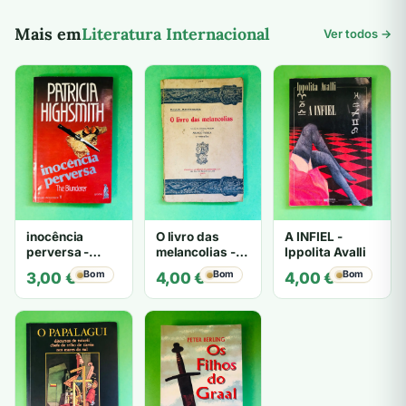
Mais em
Literatura Internacional
Ver todos →
inocência
O livro das
A INFIEL -
perversa -
melancolias -
Ippolita Avalli
PATRICIA
Paulo
Bom
Bom
Bom
3,00
€
4,00
€
4,00
€
HIGHSMITH
Mantegazza