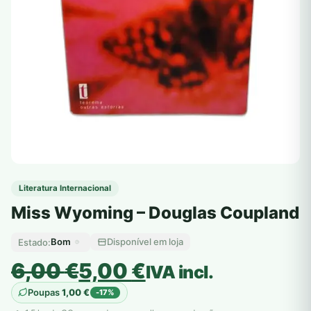
Literatura Internacional
Miss Wyoming – Douglas Coupland
Bom
Disponível em loja
Estado:
O
O
6,00
€
5,00
€
IVA incl.
preço
preço
Poupas
1,00
€
-17%