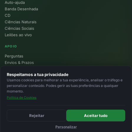
Auto-ajuda
Banda Desenhada
CD
Ciências Naturais
Ciências Sociais
Leilões ao vivo
APOIO
Perguntas
Envios & Prazos
Pontos
Respeitamos a tua privacidade
Devoluções
Usamos cookies para melhorar a tua experiência, analisar o tráfego e
Minha Conta
personalizar conteúdo. Podes gerir as tuas preferências a qualquer
momento.
Política de Cookies
© 2026 Ecolivros. Todos os direitos reservados.
Privacidade
Termos
Cookies
MB
MB Way
Cartão
Rejeitar
Aceitar tudo
Personalizar
Início
Favoritos
Leilões
Carrinho
Entrar