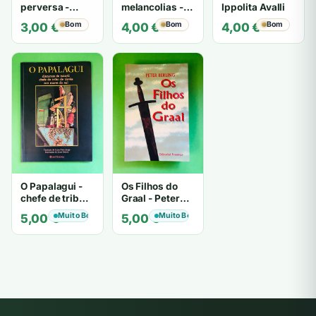
perversa -
melancolias -
Ippolita Avalli
PATRICIA
Paulo
Bom
Bom
Bom
3,00
€
4,00
€
4,00
€
HIGHSMITH
Mantegazza
O Papalagui -
Os Filhos do
chefe de tribo
Graal - Peter
de tiavéa
Berling
Muito Bom
Muito Bom
5,00
€
5,00
€