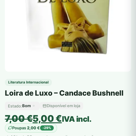
Literatura Internacional
Loira de Luxo – Candace Bushnell
Bom
Disponível em loja
Estado:
O
O
7,00
€
5,00
€
IVA incl.
preço
preço
Poupas
2,00
€
-29%