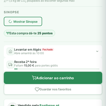
original
atual
~1,5 kg de CO
poupados ao escolher segunda mão
2
era:
é:
SINOPSE
7,00 €.
5,00 €.
plantar árvores reais
Mostrar Sinopse
Esta compra dá-te
25 pontos
Levantar em Algés
Fechado
Abre amanhã às 10:00
Receba 2ª feira
Faltam
15,00 €
para portes grátis
Adicionar ao carrinho
Guardar nos favoritos
Vendido pela
Ecolivros.pt