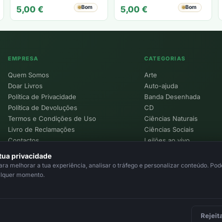
JACKSON
Bom
Bom
5,00
€
5,00
€
EMPRESA
CATEGORIAS
Quem Somos
Arte
Doar Livros
Auto-ajuda
Política de Privacidade
Banda Desenhada
Política de Devoluções
CD
Termos e Condições de Uso
Ciências Naturais
Livro de Reclamações
Ciências Sociais
Contactos
Leilões ao vivo
Política de Cookies
tua privacidade
a melhorar a tua experiência, analisar o tráfego e personalizar conteúdo. Pode
alquer momento.
Rejeit