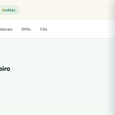
Leilões
aturais
DVDs
CDs
eiro