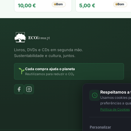
RAMOS
Lesley Faull
Bom
Bom
10,00
€
5,00
€
Livros, DVDs e CDs em segunda mão.
Sustentabilidade e cultura, juntos.
Cada compra ajuda o planeta
Reutilizamos para reduzir o CO₂
Respeitamos a 
Usamos cookies par
preferências a qu
Política de Cookies
Personalizar