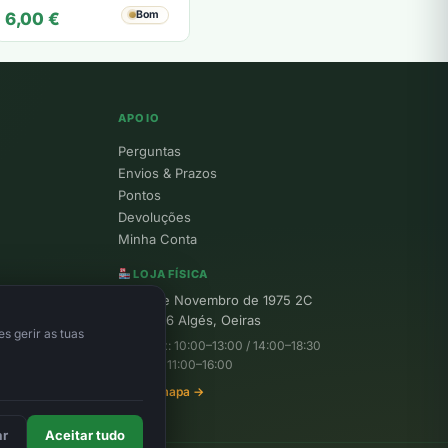
Bom
6,00
€
APOIO
Perguntas
Envios & Prazos
Pontos
Devoluções
Minha Conta
LOJA FÍSICA
R. 25 de Novembro de 1975 2C
1495-156 Algés, Oeiras
s gerir as tuas
Seg–Sex: 10:00–13:00 / 14:00–18:30
Sábado: 11:00–16:00
Ver no mapa →
ar
Aceitar tudo