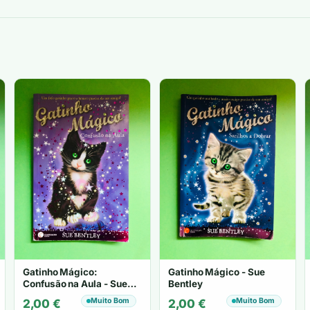
era:
é:
7,00 €.
5,00 €.
Gatinho Mágico:
Gatinho Mágico - Sue
Confusão na Aula - Sue
Bentley
Bentley
Muito Bom
Muito Bom
2,00
€
2,00
€