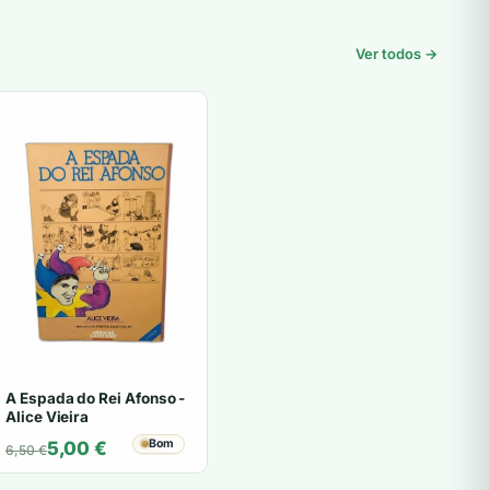
Ver todos →
A Espada do Rei Afonso -
Alice Vieira
O
O
Bom
5,00
€
6,50
€
preço
preço
original
atual