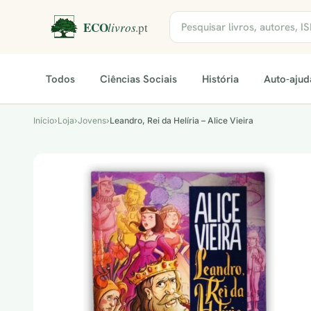
Todos
Ciências Sociais
História
Auto-ajud
Início
›
Loja
›
Jovens
›
Leandro, Rei da Helíria – Alice Vieira