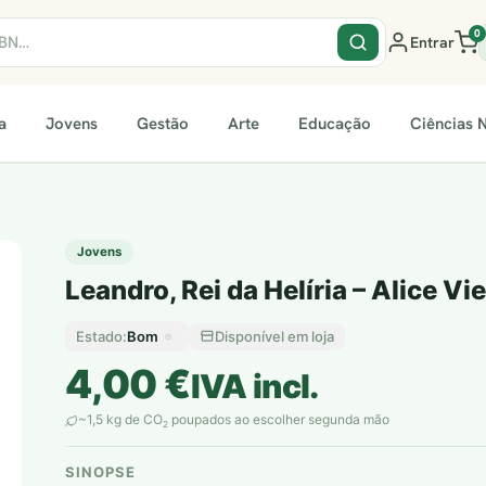
0
Entrar
a
Jovens
Gestão
Arte
Educação
Ciências N
Jovens
Leandro, Rei da Helíria – Alice Vie
Bom
Disponível em loja
Estado:
4,00
€
IVA incl.
~1,5 kg de CO
poupados ao escolher segunda mão
2
SINOPSE
plantar árvores reais