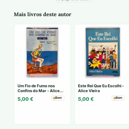
Mais livros deste autor
Um Fio de Fumo nos
Este Rei Que Eu Escolhi -
Confins do Mar - Alice
Alice Vieira
Vieira
Bom
Bom
5,00
€
5,00
€