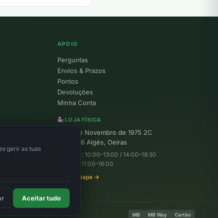
APOIO
Perguntas
Envios & Prazos
Pontos
Devoluções
Minha Conta
LOJA FÍSICA
R. 25 de Novembro de 1975 2C
1495-156 Algés, Oeiras
s gerir as tuas
Seg–Sex: 10:00–13:00 / 14:00–18:30
Sábado: 11:00–16:00
Ver no mapa →
ar
Aceitar tudo
MB
MB Way
Cartão