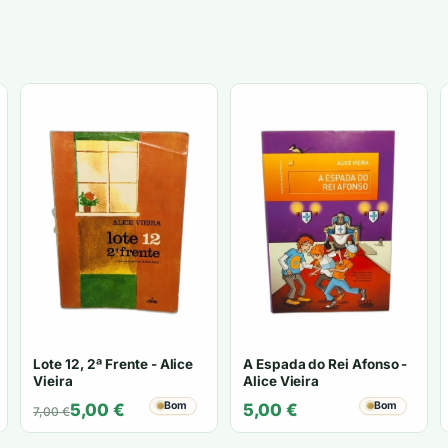
Lote 12, 2ª Frente - Alice
A Espada do Rei Afonso -
Vieira
Alice Vieira
O
O
Bom
Bom
5,00
€
5,00
€
7,00
€
preço
preço
original
atual