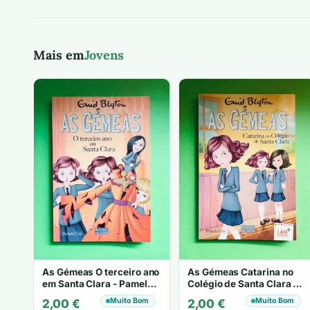
Mais em
Jovens
As Gémeas O terceiro ano
As Gémeas Catarina no
em Santa Clara - Pamela
Colégio de Santa Clara -
Cox
Pamela Cox
Muito Bom
Muito Bom
2,00
€
2,00
€