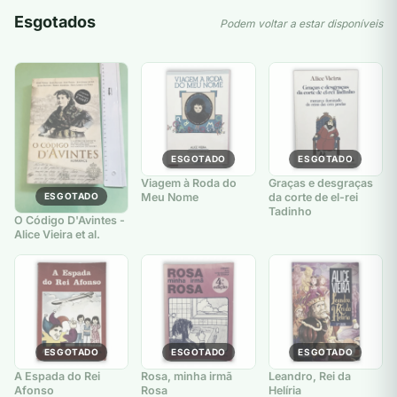
Esgotados
Podem voltar a estar disponíveis
ESGOTADO
ESGOTADO
Viagem à Roda do
Graças e desgraças
Meu Nome
da corte de el-rei
ESGOTADO
Tadinho
O Código D'Avintes -
Alice Vieira et al.
ESGOTADO
ESGOTADO
ESGOTADO
A Espada do Rei
Rosa, minha irmã
Leandro, Rei da
Afonso
Rosa
Helíria