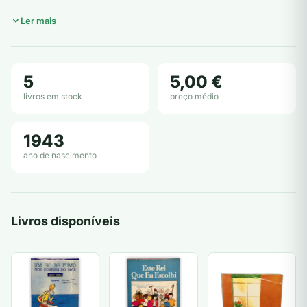
descoberta e o crescimento pessoal, refletindo as
Ler mais
inquietações e os desafios da adolescência.
Além da sua obra literária, Alice Vieira é também conhecida
pelo seu envolvimento em projetos educativos e culturais,
5
5,00 €
promovendo a leitura e a escrita entre as novas gerações. A
livros em stock
preço médio
sua abordagem sensível e perspicaz faz dela uma referência
não só para os jovens, mas também para educadores e pais
1943
que buscam obras que estimulem a imaginação e o
ano de nascimento
pensamento crítico.
Livros disponíveis