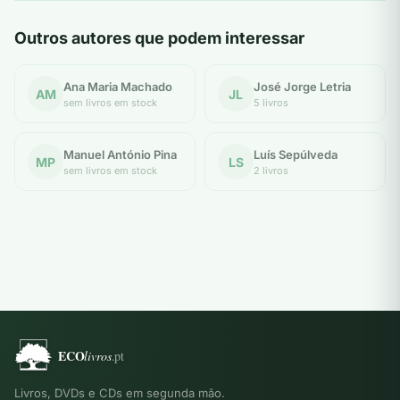
Outros autores que podem interessar
Ana Maria Machado
José Jorge Letria
AM
JL
sem livros em stock
5 livros
Manuel António Pina
Luís Sepúlveda
MP
LS
sem livros em stock
2 livros
Livros, DVDs e CDs em segunda mão.