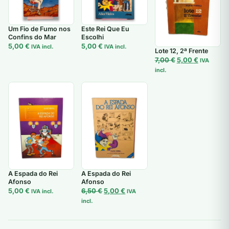
Um Fio de Fumo nos
Este Rei Que Eu
Confins do Mar
Escolhi
5,00
€
5,00
€
IVA incl.
IVA incl.
Lote 12, 2ª Frente
O
O
7,00
€
5,00
€
IVA
preço
preço
incl.
original
atual
era:
é:
7,00 €.
5,00 €.
A Espada do Rei
A Espada do Rei
Afonso
Afonso
O
O
5,00
€
6,50
€
5,00
€
IVA incl.
IVA
preço
preço
incl.
original
atual
era:
é:
6,50 €.
5,00 €.