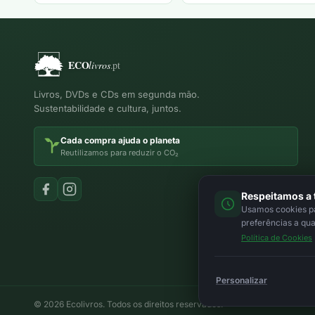
Livros, DVDs e CDs em segunda mão.
Sustentabilidade e cultura, juntos.
Cada compra ajuda o planeta
Reutilizamos para reduzir o CO₂
Respeitamos a 
Usamos cookies par
preferências a qu
Política de Cookies
Personalizar
© 2026 Ecolivros. Todos os direitos reservados.