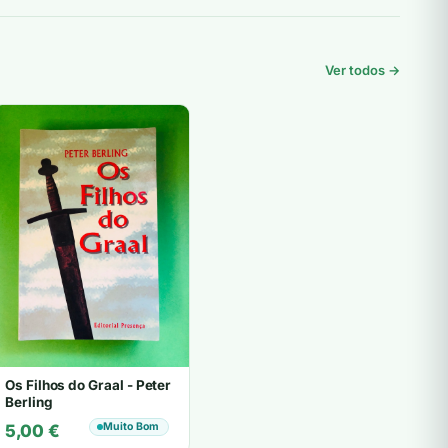
Ver todos →
Os Filhos do Graal - Peter
Berling
Muito Bom
5,00
€