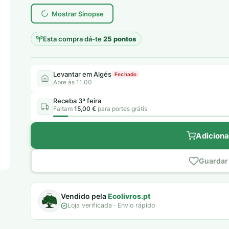
era:
é:
Mostrar Sinopse
12,00 €.
5,00 €.
Esta compra dá-te
25 pontos
Levantar em Algés
Fechado
Abre às 11:00
Receba 3ª feira
Faltam
15,00 €
para portes grátis
Adiciona
Guardar 
Vendido pela
Ecolivros.pt
Loja verificada · Envio rápido