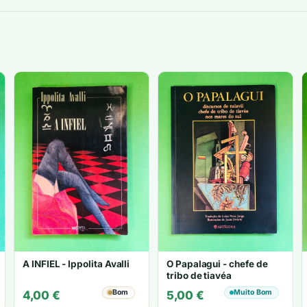
A INFIEL - Ippolita Avalli
O Papalagui - chefe de
tribo de tiavéa
Bom
Muito Bom
4,00
€
5,00
€