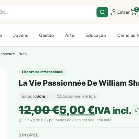
0
Entrar
a
Jovens
Gestão
Arte
Educação
Ciências N
kespeare – Ruth…
Literatura Internacional
La Vie Passionnée De William Sh
Bom
Disponível em loja
Estado:
O
O
12,00
€
5,00
€
IVA incl.
preço
preço
~1,5 kg de CO
poupados ao escolher segunda mão
2
original
atual
SINOPSE
plantar árvores reais