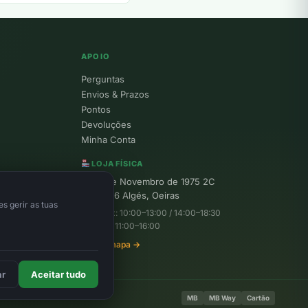
APOIO
Perguntas
Envios & Prazos
Pontos
Devoluções
Minha Conta
LOJA FÍSICA
R. 25 de Novembro de 1975 2C
1495-156 Algés, Oeiras
s gerir as tuas
Seg–Sex: 10:00–13:00 / 14:00–18:30
Sábado: 11:00–16:00
Ver no mapa →
ar
Aceitar tudo
MB
MB Way
Cartão