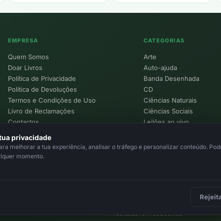
EMPRESA
CATEGORIAS
Quem Somos
Arte
Doar Livros
Auto-ajuda
Política de Privacidade
Banda Desenhada
Política de Devoluções
CD
Termos e Condições de Uso
Ciências Naturais
Livro de Reclamações
Ciências Sociais
Contactos
Leilões ao vivo
Política de Cookies
tua privacidade
a melhorar a tua experiência, analisar o tráfego e personalizar conteúdo. Pode
alquer momento.
Rejeit
Privacidade
Termos
Cookies