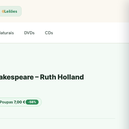
Leilões
aturais
DVDs
CDs
akespeare – Ruth Holland
Poupas
7,00
€
-58%