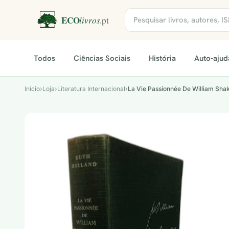
Todos
Ciências Sociais
História
Auto-ajud
Início
›
Loja
›
Literatura Internacional
›
La Vie Passionnée De William Sha