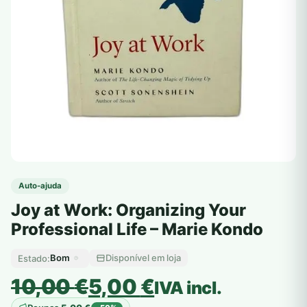
Auto-ajuda
Joy at Work: Organizing Your
Professional Life – Marie Kondo
Bom
Disponível em loja
Estado:
O
O
10,00
€
5,00
€
IVA incl.
preço
preço