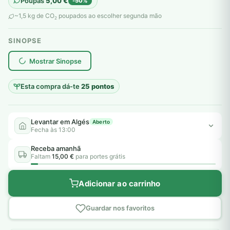
Poupas
5,00
€
-50%
original
atual
~1,5 kg de CO
poupados ao escolher segunda mão
2
era:
é:
SINOPSE
10,00 €.
5,00 €.
plantar árvores reais
Mostrar Sinopse
Esta compra dá-te
25 pontos
Levantar em Algés
Aberto
Fecha às 13:00
Receba amanhã
Faltam
15,00 €
para portes grátis
Adicionar ao carrinho
Guardar nos favoritos