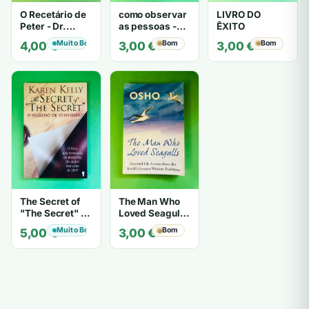
O Recetário de
como observar
LIVRO DO
Peter - Dr.
as pessoas -
ÊXITO
Laurence J.
Gerard I.
Muito Bom
Bom
Bom
4,00
€
3,00
€
3,00
€
Peter
Nierenberg e
Henry H. Calero
The Secret of
The Man Who
"The Secret" O
Loved Seagulls
Segredo de "O
- OSHO
Muito Bom
Bom
5,00
€
3,00
€
Segredo" -
Karen Kelly