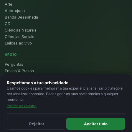
Arte
Auto-ajuda
Banda Desenhada
CD
Ciências Naturais
Ciências Sociais
Leilões ao vivo
APOIO
Perguntas
Envios & Prazos
Pontos
Respeitamos a tua privacidade
Devoluções
Usamos cookies para melhorar a tua experiência, analisar o tráfego e
Minha Conta
personalizar conteúdo. Podes gerir as tuas preferências a qualquer
momento.
Política de Cookies
© 2026 Ecolivros. Todos os direitos reservados.
Privacidade
Termos
Cookies
MB
MB Way
Cartão
Rejeitar
Aceitar tudo