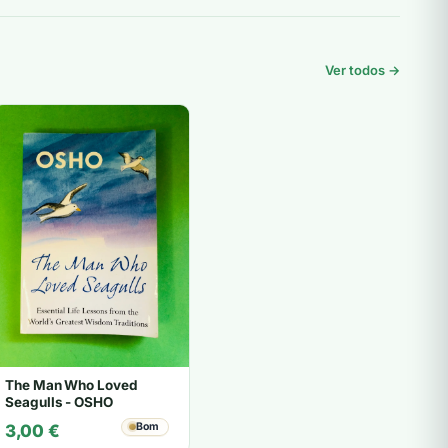
Ver todos →
The Man Who Loved
Seagulls - OSHO
Bom
3,00
€