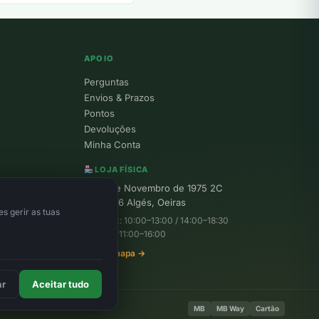
APOIO
Perguntas
Envios & Prazos
Pontos
Devoluções
Minha Conta
LOJA FÍSICA
R. 25 de Novembro de 1975 2C
1495-156 Algés, Oeiras
s gerir as tuas
Seg–Sex: 10:00–13:00 / 14:00–18:30
Sábado: 11:00–16:00
Ver no mapa →
ar
Aceitar tudo
MB
MB Way
Cartão