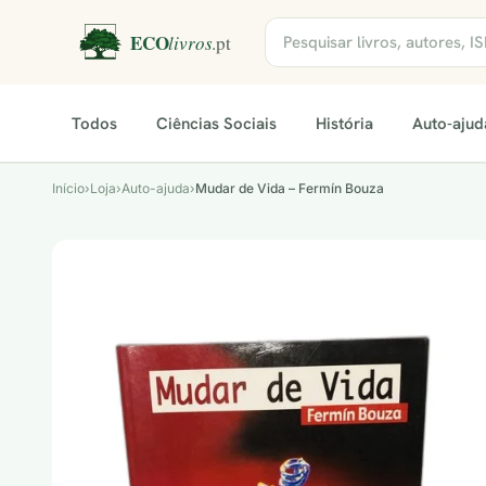
Todos
Ciências Sociais
História
Auto-ajud
Início
›
Loja
›
Auto-ajuda
›
Mudar de Vida – Fermín Bouza