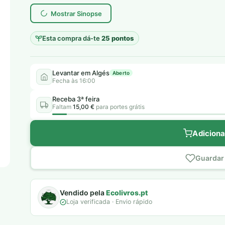
era:
é:
Mostrar Sinopse
7,00 €.
5,00 €.
Esta compra dá-te
25 pontos
Levantar em Algés
Aberto
Fecha às 16:00
Receba 3ª feira
Faltam
15,00 €
para portes grátis
Adiciona
Guardar 
Vendido pela
Ecolivros.pt
Loja verificada · Envio rápido