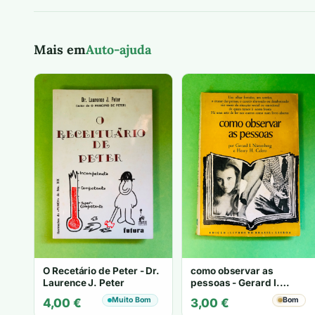
Mais em
Auto-ajuda
O Recetário de Peter - Dr.
como observar as
Laurence J. Peter
pessoas - Gerard I.
Nierenberg e Henry H.
Muito Bom
Bom
4,00
€
3,00
€
Calero