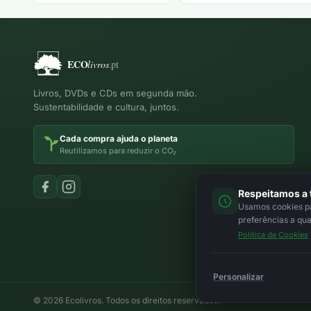
Livros, DVDs e CDs em segunda mão.
Sustentabilidade e cultura, juntos.
Cada compra ajuda o planeta
Reutilizamos para reduzir o CO₂
Respeitamos a 
Usamos cookies par
preferências a qu
Política de Cookies
Personalizar
© 2026 Ecolivros. Todos os direitos reservados.