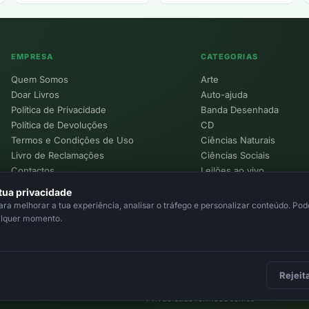
EMPRESA
CATEGORIAS
Quem Somos
Arte
Doar Livros
Auto-ajuda
Política de Privacidade
Banda Desenhada
Política de Devoluções
CD
Termos e Condições de Uso
Ciências Naturais
Livro de Reclamações
Ciências Sociais
Contactos
Leilões ao vivo
Política de Cookies
tua privacidade
a melhorar a tua experiência, analisar o tráfego e personalizar conteúdo. Pode
alquer momento.
Rejeit
Privacidade
Termos
Cookies