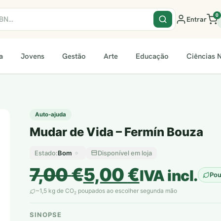
0
Entrar
a
Jovens
Gestão
Arte
Educação
Ciências N
Auto-ajuda
Mudar de Vida – Fermín Bouza
Bom
Disponível em loja
Estado:
O
O
7,00
€
5,00
€
IVA incl.
Po
preço
preço
~1,5 kg de CO
poupados ao escolher segunda mão
2
original
atual
SINOPSE
plantar árvores reais