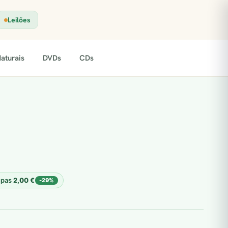
Leilões
aturais
DVDs
CDs
upas
2,00
€
-29%