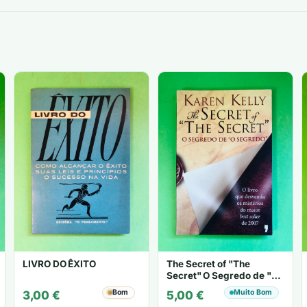
LIVRO DO ÊXITO
The Secret of "The
Secret" O Segredo de "O
Segredo" - Karen Kelly
Bom
Muito Bom
3,00
€
5,00
€