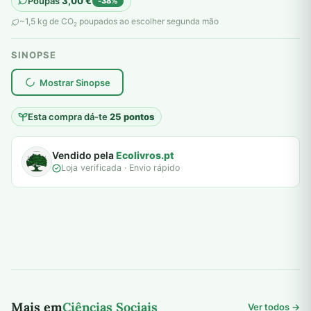
Poupas
3,00
€
-38%
original
atual
~1,5 kg de CO
poupados ao escolher segunda mão
2
era:
é:
SINOPSE
8,00 €.
5,00 €.
plantar árvores reais
Mostrar Sinopse
Esta compra dá-te
25 pontos
Vendido pela
Ecolivros.pt
Loja verificada · Envio rápido
Mais em
Ciências Sociais
Ver todos →