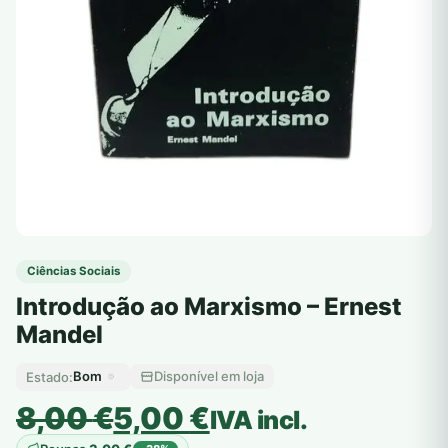
Ciências Sociais
Introdução ao Marxismo – Ernest
Mandel
Bom
Disponível em loja
Estado:
O
O
8,00
€
5,00
€
IVA incl.
preço
preço