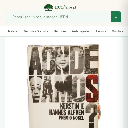
Todos
Ciências Sociais
História
Auto-ajuda
Jovens
Gestão