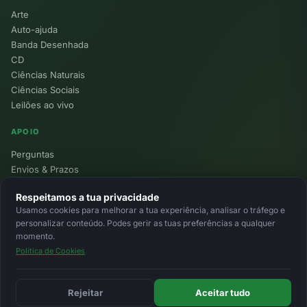
Arte
Auto-ajuda
Banda Desenhada
CD
Ciências Naturais
Ciências Sociais
Leilões ao vivo
APOIO
Perguntas
Envios & Prazos
Pontos
Respeitamos a tua privacidade
Devoluções
Usamos cookies para melhorar a tua experiência, analisar o tráfego e
Minha Conta
personalizar conteúdo. Podes gerir as tuas preferências a qualquer
momento.
Política de Cookies
© 2026 Ecolivros. Todos os direitos reservados.
Privacidade
Termos
Cookies
MB
MB Way
Cartão
Rejeitar
Aceitar tudo