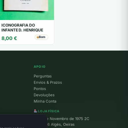
ICONOGRAFIA DO
INFANTE D. HENRIQUE
Bom
8,00
€
APOIO
Perguntas
Envios & Prazos
Pontos
Devoluções
Minha Conta
LOJA FÍSICA
R. 25 de Novembro de 1975 2C
1495-156 Algés, Oeiras