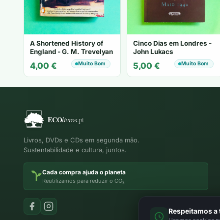
A Shortened History of
Cinco Dias em Londres -
England - G. M. Trevelyan
John Lukacs
Muito Bom
Muito Bom
4,00
€
5,00
€
Livros, DVDs e CDs em segunda mão.
Sustentabilidade e cultura, juntos.
Cada compra ajuda o planeta
Reutilizamos para reduzir o CO₂
Respeitamos a 