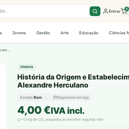
0
Entrar
a
Jovens
Gestão
Arte
Educação
Ciências N
ão em…
História
História da Origem e Estabelecim
Alexandre Herculano
Bom
Disponível em loja
Estado:
4,00
€
IVA incl.
~1,5 kg de CO
poupados ao escolher segunda mão
2