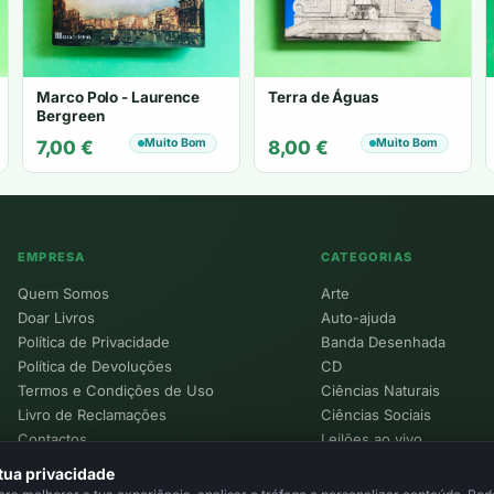
Marco Polo - Laurence
Terra de Águas
Bergreen
Muito Bom
Muito Bom
7,00
€
8,00
€
EMPRESA
CATEGORIAS
Quem Somos
Arte
Doar Livros
Auto-ajuda
Política de Privacidade
Banda Desenhada
Política de Devoluções
CD
Termos e Condições de Uso
Ciências Naturais
Livro de Reclamações
Ciências Sociais
Contactos
Leilões ao vivo
Política de Cookies
tua privacidade