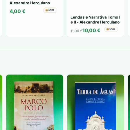
Alexandre Herculano
Bom
4,00
€
Lendas e Narrativa Tomo I
e II - Alexandre Herculano
O
O
Bom
10,00
€
11,00
€
preço
preço
original
atual
era:
é:
11,00 €.
10,00 €.