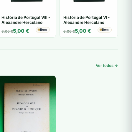
História de Portugal VIII -
História de Portugal VI -
Alexandre Herculano
Alexandre Herculano
O
O
Bom
O
O
Bom
5,00
€
5,00
€
6,00
€
6,00
€
preço
preço
preço
preço
original
atual
original
atual
era:
é:
era:
é:
6,00 €.
5,00 €.
6,00 €.
5,00 €.
Ver todos →