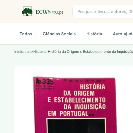
Todos
Ciências Sociais
História
Auto-ajud
Início
›
Loja
›
História
›
História da Origem e Estabelecimento da Inquisiç