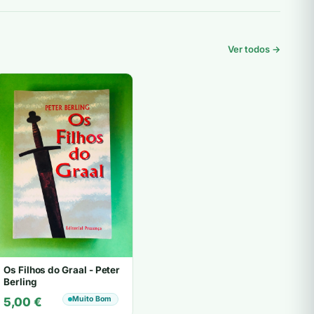
Ver todos →
Os Filhos do Graal - Peter
Berling
Muito Bom
5,00
€