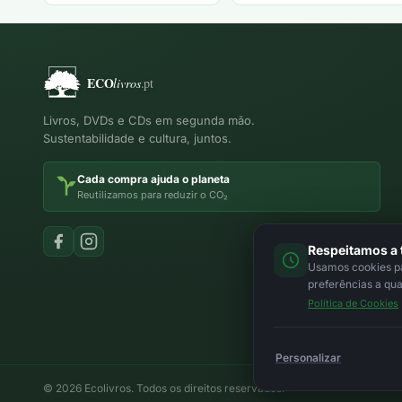
Livros, DVDs e CDs em segunda mão.
Sustentabilidade e cultura, juntos.
Cada compra ajuda o planeta
Reutilizamos para reduzir o CO₂
Respeitamos a 
Usamos cookies par
preferências a qu
Política de Cookies
Personalizar
© 2026 Ecolivros. Todos os direitos reservados.