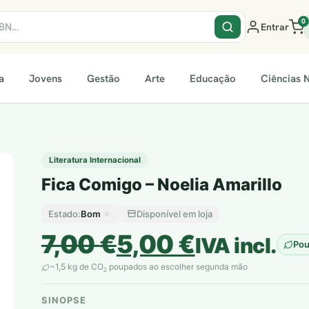
0
Entrar
a
Jovens
Gestão
Arte
Educação
Ciências N
Literatura Internacional
Fica Comigo – Noelia Amarillo
Bom
Disponível em loja
Estado:
O
O
7,00
€
5,00
€
IVA incl.
Po
preço
preço
~1,5 kg de CO
poupados ao escolher segunda mão
2
original
atual
SINOPSE
plantar árvores reais