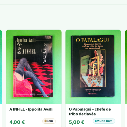
A INFIEL - Ippolita Avalli
O Papalagui - chefe de
tribo de tiavéa
Bom
Muito Bom
4,00
€
5,00
€