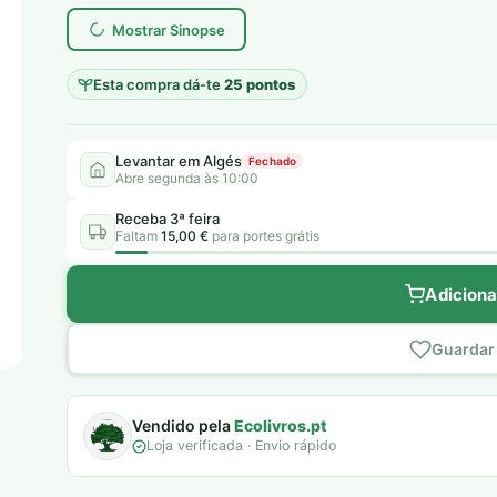
era:
é:
Mostrar Sinopse
7,00 €.
5,00 €.
Esta compra dá-te
25 pontos
Levantar em Algés
Fechado
Abre segunda às 10:00
Receba 3ª feira
Faltam
15,00 €
para portes grátis
Adiciona
Guardar 
Vendido pela
Ecolivros.pt
Loja verificada · Envio rápido