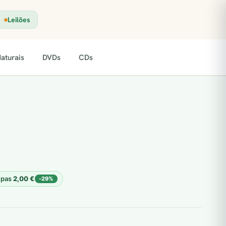
Leilões
aturais
DVDs
CDs
upas
2,00
€
-29%