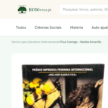
Todos
Ciências Sociais
História
Auto-ajud
Início
›
Loja
›
Literatura Internacional
›
Fica Comigo – Noelia Amarillo