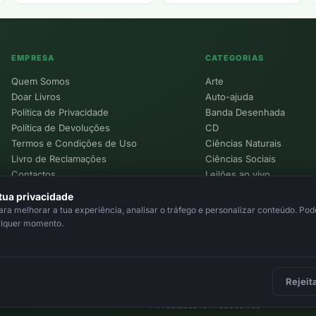
EMPRESA
CATEGORIAS
Quem Somos
Arte
Doar Livros
Auto-ajuda
Política de Privacidade
Banda Desenhada
Política de Devoluções
CD
Termos e Condições de Uso
Ciências Naturais
Livro de Reclamações
Ciências Sociais
Contactos
Leilões ao vivo
Política de Cookies
tua privacidade
a melhorar a tua experiência, analisar o tráfego e personalizar conteúdo. Pode
alquer momento.
Rejeit
Privacidade
Termos
Cookies