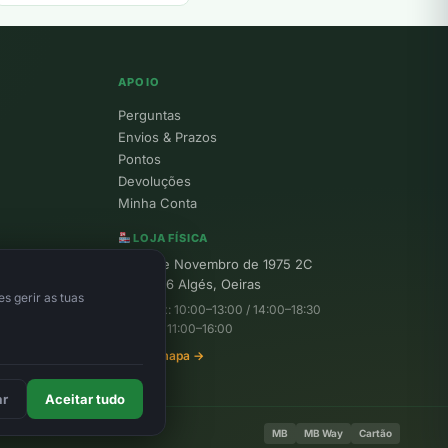
APOIO
Perguntas
Envios & Prazos
Pontos
Devoluções
Minha Conta
LOJA FÍSICA
R. 25 de Novembro de 1975 2C
1495-156 Algés, Oeiras
s gerir as tuas
Seg–Sex: 10:00–13:00 / 14:00–18:30
Sábado: 11:00–16:00
Ver no mapa →
ar
Aceitar tudo
MB
MB Way
Cartão