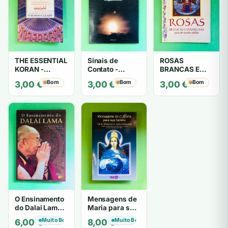
THE ESSENTIAL
Sinais de
ROSAS
KORAN -
Contato -
BRANCAS E
THOMAS
Trigueirinho
VERMELHAS -
Bom
Bom
Bom
3,00
€
3,00
€
3,00
€
CLEARY
António
Barahona
O Ensinamento
Mensagens de
do Dalai Lama -
Maria para sua
por Sua
família - Annie
Muito Bom
Muito Bom
6,00
€
8,00
€
Santidade o
Kirkwood &