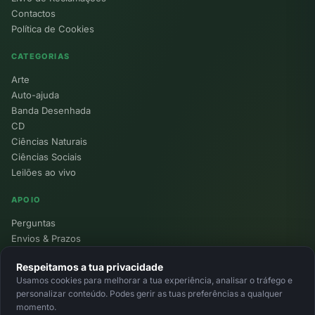
Contactos
Política de Cookies
CATEGORIAS
Arte
Auto-ajuda
Banda Desenhada
CD
Ciências Naturais
Ciências Sociais
Leilões ao vivo
APOIO
Perguntas
Envios & Prazos
Pontos
Respeitamos a tua privacidade
Devoluções
Usamos cookies para melhorar a tua experiência, analisar o tráfego e
Minha Conta
personalizar conteúdo. Podes gerir as tuas preferências a qualquer
momento.