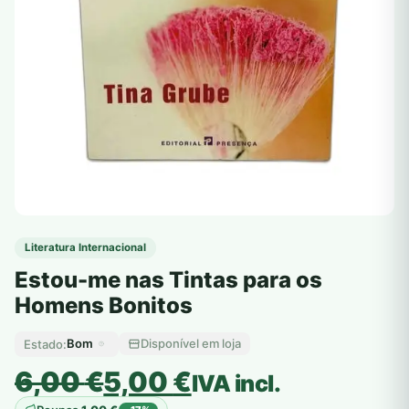
Literatura Internacional
Estou-me nas Tintas para os
Homens Bonitos
Bom
Disponível em loja
Estado:
O
O
6,00
€
5,00
€
IVA incl.
preço
preço