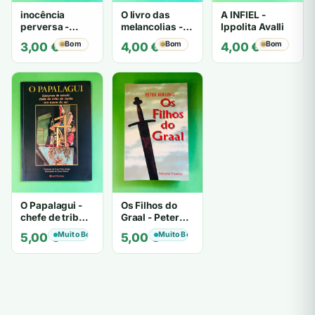
inocência
O livro das
A INFIEL -
perversa -
melancolias -
Ippolita Avalli
PATRICIA
Paulo
Bom
Bom
Bom
3,00
€
4,00
€
4,00
€
HIGHSMITH
Mantegazza
O Papalagui -
Os Filhos do
chefe de tribo
Graal - Peter
de tiavéa
Berling
Muito Bom
Muito Bom
5,00
€
5,00
€