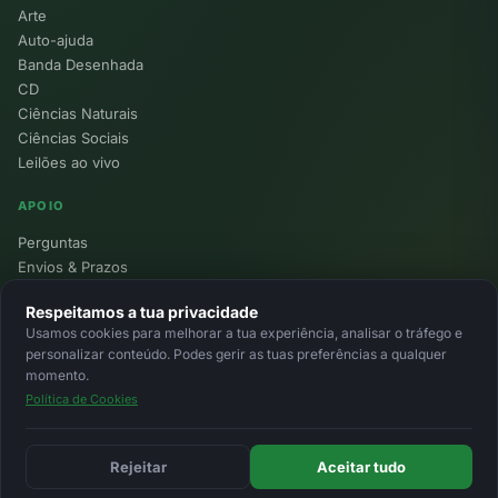
Arte
Auto-ajuda
Banda Desenhada
CD
Ciências Naturais
Ciências Sociais
Leilões ao vivo
APOIO
Perguntas
Envios & Prazos
Pontos
Respeitamos a tua privacidade
Devoluções
Usamos cookies para melhorar a tua experiência, analisar o tráfego e
Minha Conta
personalizar conteúdo. Podes gerir as tuas preferências a qualquer
momento.
Política de Cookies
© 2026 Ecolivros. Todos os direitos reservados.
Privacidade
Termos
Cookies
MB
MB Way
Cartão
Rejeitar
Aceitar tudo