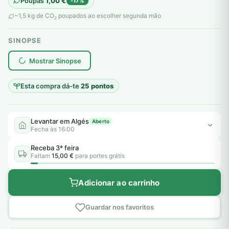
Poupas
1,00
€
-17%
original
atual
~1,5 kg de CO
poupados ao escolher segunda mão
2
era:
é:
SINOPSE
6,00 €.
5,00 €.
plantar árvores reais
Mostrar Sinopse
Esta compra dá-te
25 pontos
Levantar em Algés
Aberto
Fecha às 16:00
Receba 3ª feira
Faltam
15,00 €
para portes grátis
Adicionar ao carrinho
Guardar nos favoritos