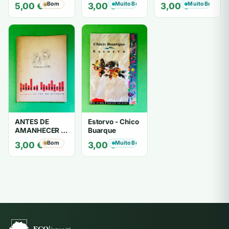
Cartas de Amor
LOUCURA
Amaral
Bom
Muito Bom
Muito Bom
5,00
€
3,00
€
3,00
€
- Mário
Zambujal
ANTES DE
Estorvo - Chico
AMANHECER -
Buarque
ruy de oliveira
Bom
Muito Bom
3,00
€
3,00
€