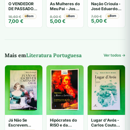
Nação Crioula -
O VENDEDOR
As Mulheres do
José Eduardo
DE PASSADOS -
Meu Pai - José
Agualusa
José Eduardo
Eduardo
O
O
Bom
O
O
Bom
O
O
Bom
7,00
€
16,60
€
8,00
€
Agualusa
Agualusa
5,00
€
7,00
€
5,00
€
preço
preço
preço
preço
preço
preço
original
atual
original
atual
original
atual
era:
é:
era:
é:
era:
é:
7,00 €.
5,00 €.
16,60 €.
7,00 €.
8,00 €.
5,00 €.
Mais em
Literatura Portuguesa
Ver todos →
Já Não Se
Hipócrates do
Lugar d'Avós -
Escrevem
RISO e da
Carlos Couto