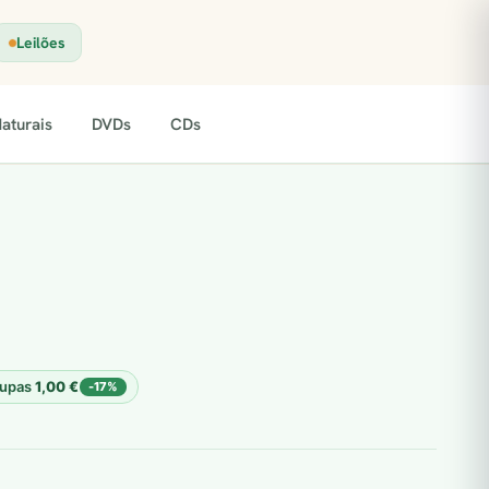
Leilões
aturais
DVDs
CDs
n
upas
1,00
€
-17%