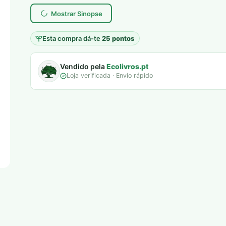
era:
é:
Mostrar Sinopse
6,00 €.
5,00 €.
Esta compra dá-te
25 pontos
Vendido pela
Ecolivros.pt
Loja verificada · Envio rápido