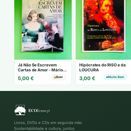
Já Não Se Escrevem
Hipócrates do RISO e da
Cartas de Amor - Mário
LOUCURA
Zambujal
Bom
Muito Bom
5,00
€
3,00
€
Livros, DVDs e CDs em segunda mão.
Sustentabilidade e cultura, juntos.