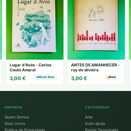
Lugar d'Avós - Carlos
ANTES DE AMANHECER -
Couto Amaral
ruy de oliveira
Muito Bom
Bom
3,00
€
3,00
€
EMPRESA
CATEGORIAS
Quem Somos
Arte
Doar Livros
Auto-ajuda
Política de Privacidade
Banda Desenhada