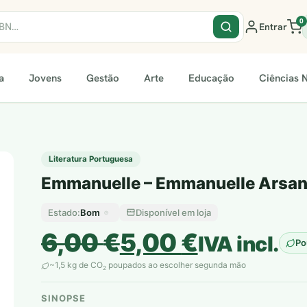
0
Entrar
a
Jovens
Gestão
Arte
Educação
Ciências N
Literatura Portuguesa
Emmanuelle – Emmanuelle Arsa
Bom
Disponível em loja
Estado:
O
O
6,00
€
5,00
€
IVA incl.
Po
preço
preço
~1,5 kg de CO
poupados ao escolher segunda mão
2
original
atual
SINOPSE
plantar árvores reais