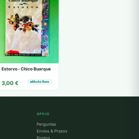
Estorvo - Chico Buarque
Muito Bom
3,00
€
APOIO
Perguntas
Envios & Prazos
Pontos