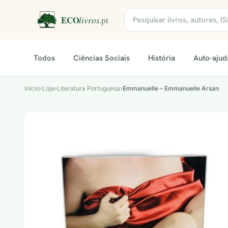
Todos
Ciências Sociais
História
Auto-ajud
Início
›
Loja
›
Literatura Portuguesa
›
Emmanuelle – Emmanuelle Arsan