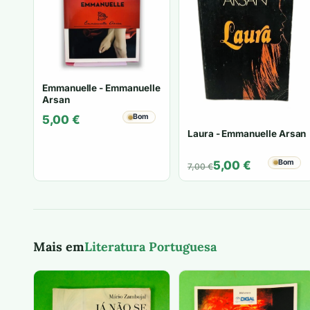
Emmanuelle - Emmanuelle
Arsan
Bom
5,00
€
Laura - Emmanuelle Arsan
O
O
Bom
5,00
€
7,00
€
preço
preço
original
atual
era:
é:
7,00 €.
5,00 €.
Mais em
Literatura Portuguesa