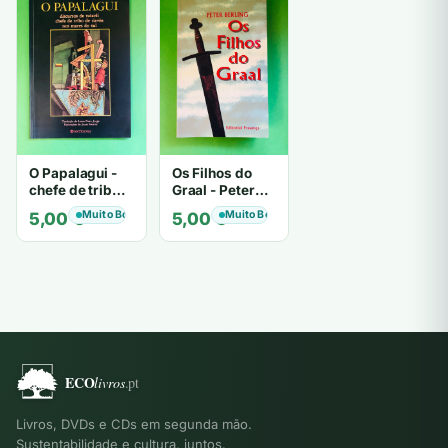
O Papalagui -
Os Filhos do
chefe de tribo
Graal - Peter
de tiavéa
Berling
Muito Bom
Muito Bom
5,00
€
5,00
€
Livros, DVDs e CDs em segunda mão.
Sustentabilidade e cultura, juntos.