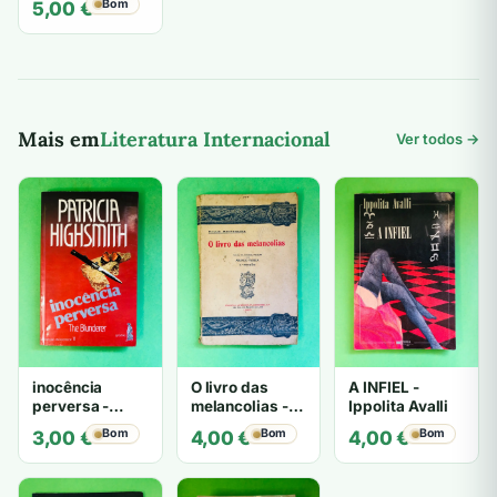
Bom
5,00
€
Mais em
Literatura Internacional
Ver todos →
inocência
O livro das
A INFIEL -
perversa -
melancolias -
Ippolita Avalli
PATRICIA
Paulo
Bom
Bom
Bom
3,00
€
4,00
€
4,00
€
HIGHSMITH
Mantegazza