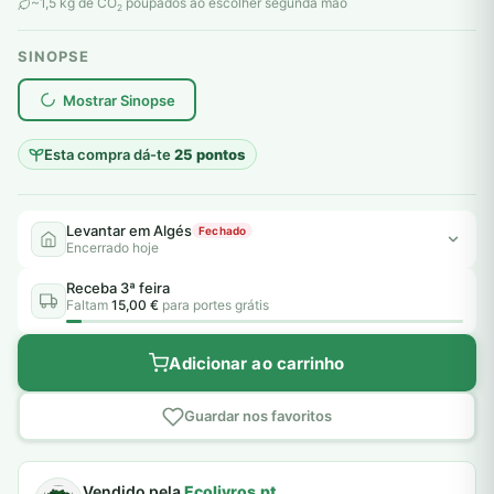
original
atual
~1,5 kg de CO
poupados ao escolher segunda mão
2
era:
é:
SINOPSE
6,00 €.
5,00 €.
plantar árvores reais
Mostrar Sinopse
Esta compra dá-te
25 pontos
Levantar em Algés
Fechado
Encerrado hoje
Receba 3ª feira
Faltam
15,00 €
para portes grátis
Adicionar ao carrinho
Guardar nos favoritos
Vendido pela
Ecolivros.pt