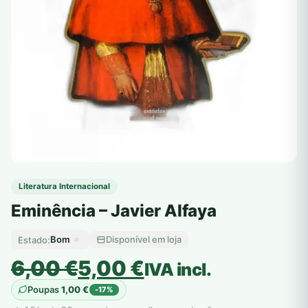
Literatura Internacional
Eminência – Javier Alfaya
Bom
Disponível em loja
Estado:
O
O
6,00
€
5,00
€
IVA incl.
preço
preço
Poupas
1,00
€
-17%