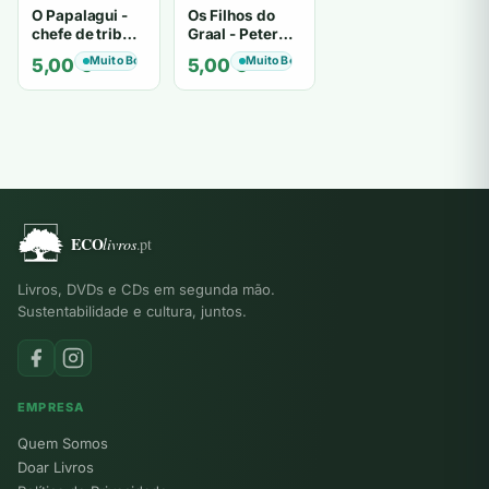
O Papalagui -
Os Filhos do
chefe de tribo
Graal - Peter
de tiavéa
Berling
Muito Bom
Muito Bom
5,00
€
5,00
€
Livros, DVDs e CDs em segunda mão.
Sustentabilidade e cultura, juntos.
EMPRESA
Quem Somos
Doar Livros