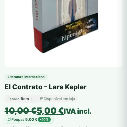
Literatura Internacional
El Contrato – Lars Kepler
Bom
Disponível em loja
Estado:
O
O
10,00
€
5,00
€
IVA incl.
preço
preço
Poupas
5,00
€
-50%