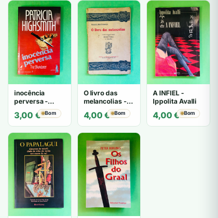
inocência
O livro das
A INFIEL -
perversa -
melancolias -
Ippolita Avalli
PATRICIA
Paulo
Bom
Bom
Bom
3,00
€
4,00
€
4,00
€
HIGHSMITH
Mantegazza