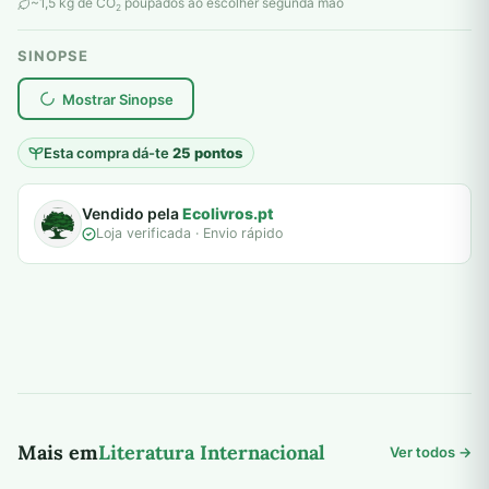
original
atual
~1,5 kg de CO
poupados ao escolher segunda mão
2
era:
é:
SINOPSE
10,00 €.
5,00 €.
plantar árvores reais
Mostrar Sinopse
Esta compra dá-te
25 pontos
Vendido pela
Ecolivros.pt
Loja verificada · Envio rápido
Mais em
Literatura Internacional
Ver todos →