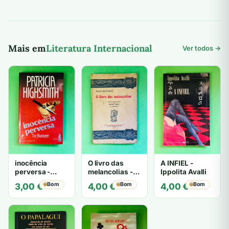
Mais em
Literatura Internacional
Ver todos →
inocência
O livro das
A INFIEL -
perversa -
melancolias -
Ippolita Avalli
PATRICIA
Paulo
Bom
Bom
Bom
3,00
€
4,00
€
4,00
€
HIGHSMITH
Mantegazza