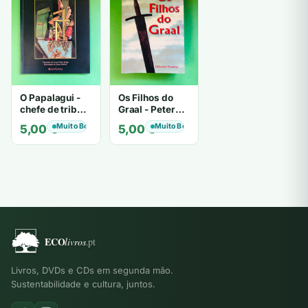
O Papalagui -
Os Filhos do
chefe de tribo
Graal - Peter
de tiavéa
Berling
Muito Bom
Muito Bom
5,00
€
5,00
€
Livros, DVDs e CDs em segunda mão.
Sustentabilidade e cultura, juntos.