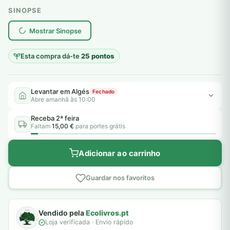
SINOPSE
plantar árvores reais
Mostrar Sinopse
Esta compra dá-te
25 pontos
Levantar em Algés
Fechado
Abre amanhã às 10:00
Receba 2ª feira
Faltam
15,00 €
para portes grátis
Adicionar ao carrinho
Guardar nos favoritos
Vendido pela
Ecolivros.pt
Loja verificada · Envio rápido